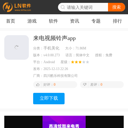
搜索
首页
游戏
软件
资讯
专题
排行
来电视频铃声app
手机美化
分类：
大小：
71.86M
版本：
v4.0.00.273
语言：
简体中文
授权：
免费
平台：
Android
星级：
发布：
2025-12-13 22:26
厂商：
四川酷乐科技有限公司
好评：
0
差评：
0
立即下载