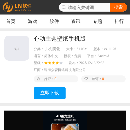
搜索
首页
游戏
软件
资讯
专题
排行
心动主题壁纸手机版
手机美化
分类：
大小：
51.03M
版本：
v4.11.26
语言：
简体中文
授权：
免费
平台：
Android
星级：
发布：
2025-12-13 22:32
厂商：
珠海众森网络科技有限公司
好评：
0
差评：
0
立即下载