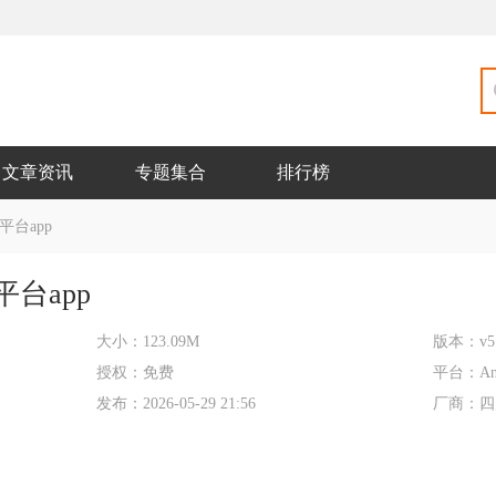
文章资讯
专题集合
排行榜
台app
台app
大小：
123.09M
版本：
v5
授权：
免费
平台：
An
发布：
2026-05-29 21:56
厂商：
四