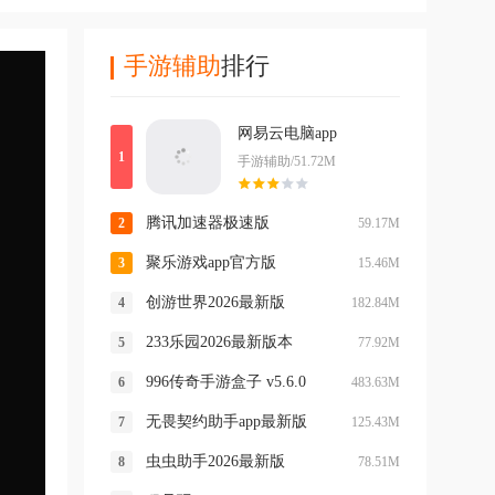
手游辅助
排行
网易云电脑app
手游辅助/51.72M
腾讯加速器极速版
59.17M
聚乐游戏app官方版
15.46M
创游世界2026最新版
182.84M
233乐园2026最新版本
77.92M
996传奇手游盒子 v5.6.0
483.63M
无畏契约助手app最新版
125.43M
虫虫助手2026最新版
78.51M