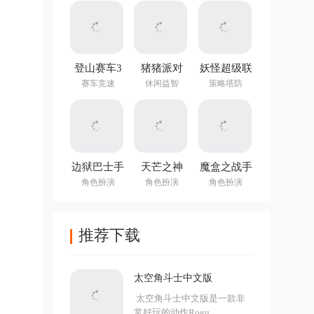
Evolution)
登山赛车3
猪猪派对
妖怪超级联
官方正版
v3.18.1最新
赛手游官方
赛车竞速
休闲益智
策略塔防
版
版
边狱巴士手
天芒之神
魔盒之战手
机版
v1.0.3官方
游
角色扮演
角色扮演
角色扮演
正版
推荐下载
太空角斗士中文版
太空角斗士中文版是一款非
常好玩的动作Rogu...