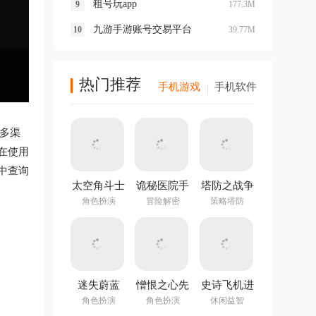
租号玩app
177.3M
九游手游账号交易平台
39.77M
热门推荐
手机游戏
手机软件
和多渠
在使用
中查询
太空角斗士
诡秘医院手
塔防之战争
中文版
机版
前沿中文版
角色扮演
冒险解密
策略塔防
迷失蔚蓝
憎恨之心先
史诗飞机进
v1.292.0官
驱者中文版
化(Epic
角色扮演
角色扮演
休闲益智
方版本
Plane