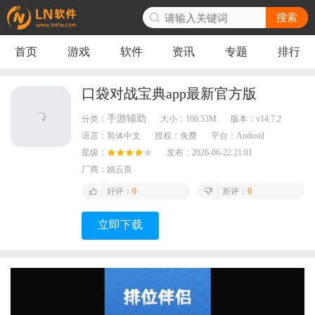
搜索
首页
游戏
软件
资讯
专题
排行
口袋对战宝典app最新官方版
手游辅助
分类：
大小：
100.53M
版本：
v14.7.2
语言：
简体中文
授权：
免费
平台：
Android
星级：
发布：
2026-06-22 21:01
厂商：
姚云良
好评：
0
差评：
0
立即下载