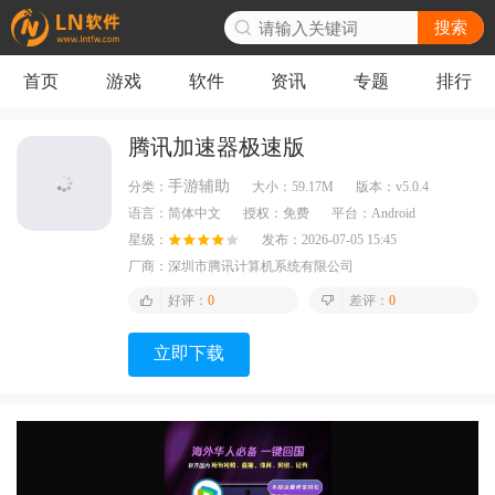
搜索
首页
游戏
软件
资讯
专题
排行
腾讯加速器极速版
手游辅助
分类：
大小：
59.17M
版本：
v5.0.4
语言：
简体中文
授权：
免费
平台：
Android
星级：
发布：
2026-07-05 15:45
厂商：
深圳市腾讯计算机系统有限公司
好评：
0
差评：
0
立即下载