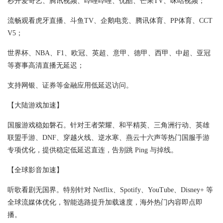
秒开爱奇艺、腾讯视频、哔哩哔哩、优酷、芒果TV、咪咕视频；
流畅观看虎牙直播、斗鱼TV、企鹅电竞、腾讯体育、PP体育、CCT
V5；
世界杯、NBA、F1、欧冠、英超、意甲、德甲、西甲、中超、亚冠
等赛事高清直播无延迟；
支持网银、证券等金融应用低延迟访问。
【大陆游戏加速】
国服游戏稳如磐石。针对王者荣耀、和平精英、三角洲行动、英雄
联盟手游、DNF、穿越火线、逆水寒、燕云十六声等热门国服手游
专项优化，提供稳定低延迟直连，告别跳 Ping 与掉线。
【全球影音加速】
听歌看剧无国界。特别针对 Netflix、Spotify、YouTube、Disney+ 等
全球流媒体优化，智能选路提升加载速度，海外热门内容即点即
播。