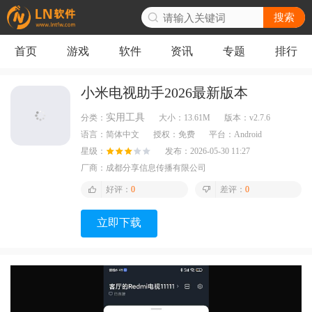
搜索
首页
游戏
软件
资讯
专题
排行
小米电视助手2026最新版本
实用工具
分类：
大小：
13.61M
版本：
v2.7.6
语言：
简体中文
授权：
免费
平台：
Android
星级：
发布：
2026-05-30 11:27
厂商：
成都分享信息传播有限公司
好评：
0
差评：
0
立即下载