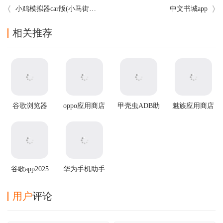
小鸡模拟器car版(小马街机厅)
中文书城app
相关推荐
谷歌浏览器
oppo应用商店
甲壳虫ADB助
魅族应用商店
app官方版
官方正版
手
app
谷歌app2025
华为手机助手
最新版
app
用户
评论