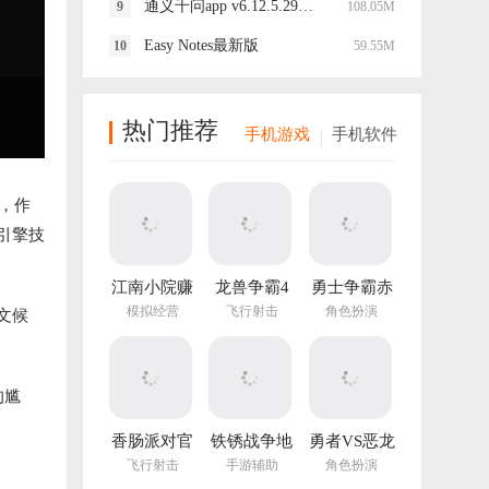
通义千问app v6.12.5.2922官方版
108.05M
Easy Notes最新版
59.55M
热门推荐
手机游戏
手机软件
，作
引擎技
江南小院赚
龙兽争霸4
勇士争霸赤
钱游戏
手游
胆联盟
模拟经营
飞行射击
角色扮演
文候
v1.282.202
最新版
的尴
香肠派对官
铁锈战争地
勇者VS恶龙
方正版
图编辑器中
手游
飞行射击
手游辅助
角色扮演
文最新版