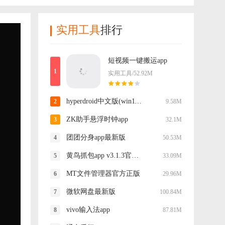
实用工具
排行
短视频一键搬运app
实用工具/52.92M
hyperdroid中文版(win11启动器)
9.58M
ZK助手悬浮时钟app
32.1M
团团分身app最新版
50.53M
黄鸟抓包app v3.1.3官方正版
33.09M
MT文件管理器官方正版
29.96M
微软网盘最新版
100.84M
vivo输入法app
87.81M