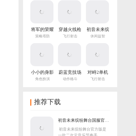
(NotTiled)
将军的荣耀
穿越火线枪
初音未来缤
3官方正版
战王者体验
纷舞台国服
策略塔防
飞行射击
休闲益智
服
官方版
小小的身影
蔚蓝竞技场
对峙2单机
重叠的内心
手机版
版手游
角色扮演
动作格斗
飞行射击
推荐下载
初音未来缤纷舞台国服官方
版
初音未来缤纷舞台官方版是
一款二次元音乐节奏手...