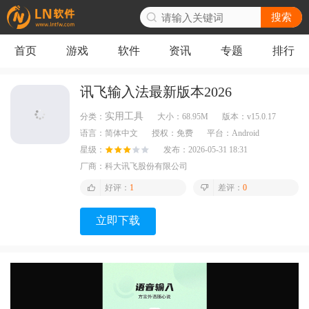
搜索
首页
游戏
软件
资讯
专题
排行
讯飞输入法最新版本2026
实用工具
分类：
大小：
68.95M
版本：
v15.0.17
语言：
简体中文
授权：
免费
平台：
Android
星级：
发布：
2026-05-31 18:31
厂商：
科大讯飞股份有限公司
好评：
1
差评：
0
立即下载