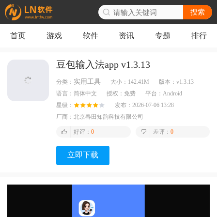
搜索
首页
游戏
软件
资讯
专题
排行
豆包输入法app v1.3.13
实用工具
分类：
大小：
142.41M
版本：
v1.3.13
语言：
简体中文
授权：
免费
平台：
Android
星级：
发布：
2026-07-06 13:28
厂商：
北京春田知韵科技有限公司
好评：
0
差评：
0
立即下载