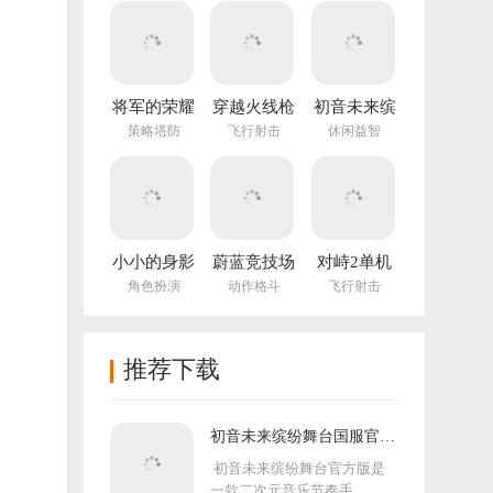
(NotTiled)
将军的荣耀
穿越火线枪
初音未来缤
3官方正版
战王者体验
纷舞台国服
策略塔防
飞行射击
休闲益智
服
官方版
小小的身影
蔚蓝竞技场
对峙2单机
重叠的内心
手机版
版手游
角色扮演
动作格斗
飞行射击
推荐下载
初音未来缤纷舞台国服官方
版
初音未来缤纷舞台官方版是
一款二次元音乐节奏手...