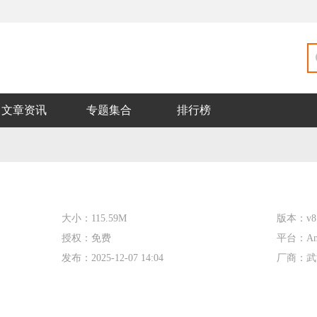
文章资讯
专题集合
排行榜
大小：
115.59M
版本：
v8
授权：
免费
平台：
An
发布：
2025-12-07 14:04
厂商：
武