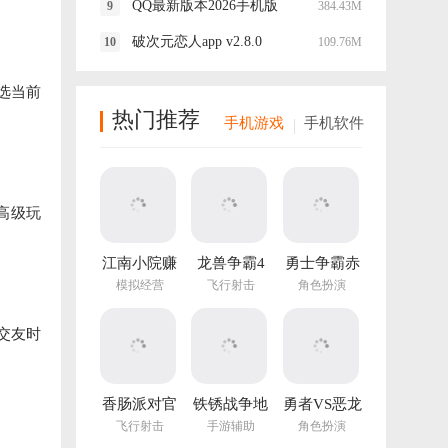
QQ最新版本2026手机版
384.43M
破次元恋人app v2.8.0
109.76M
选当前
热门推荐
手机游戏
手机软件
高级玩
江南小院赚
龙兽争霸4
勇士争霸赤
钱游戏
手游
胆联盟
模拟经营
飞行射击
角色扮演
v1.282.202
最新版
交友时
香肠派对官
铁锈战争地
勇者VS恶龙
方正版
图编辑器中
手游
飞行射击
手游辅助
角色扮演
文最新版