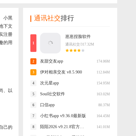
通讯社交
排行
、小黑
地下文
实注册
崽崽捏脸软件
趣的用
通讯社交/317.32M
友甜交友app
174.06M
伊对相亲交友 v8.5.900
112.84M
次元星app
154.95M
尚、以
Soul社交软件
163.02M
口信app
80.37M
小红书app v9.36.0最新版
164.45M
陌陌2026 v9.21.8官方正版
自己的
141.01M