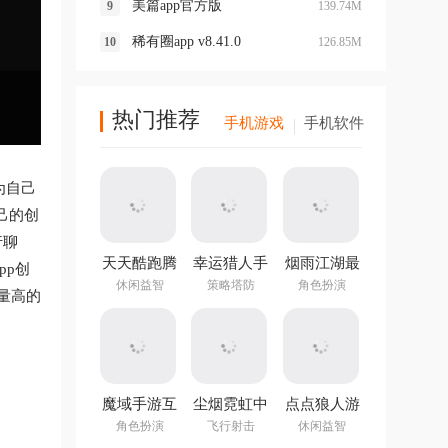
美篇app官方版
139.74M
稀有圈app v8.41.0
126.85M
热门推荐
手机游戏
手机软件
为自己
己的创
行聊
天天酷跑腾
幸运猎人手
烟雨江湖最
pp创
讯游戏
机版
新版本
休闲益智
策略塔防
角色扮演
量高的
魔域手游互
尘烟霓虹中
点点狼人游
通版
文版
戏
角色扮演
飞行射击
休闲益智