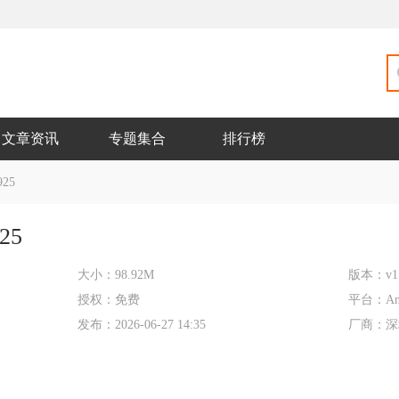
文章资讯
专题集合
排行榜
925
25
大小：
98.92M
版本：
v1
授权：
免费
平台：
An
发布：
2026-06-27 14:35
厂商：
深