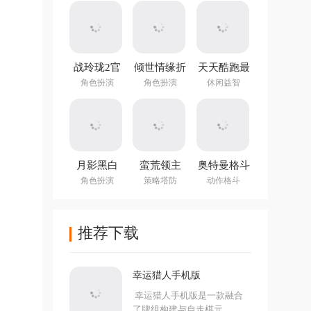
战玲珑2官
倾世情缘折
天天酷跑最
方正版
扣版
新版
角色扮演
角色扮演
休闲益智
月影黑白
蛮荒领主
奥特曼格斗
进化重生官
角色扮演
策略塔防
动作格斗
方正版
推荐下载
幸运猎人手机版
幸运猎人手机版是一款融合
了牌组构建与自走棋元...