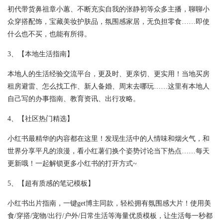
初代带货鼻祖章小蕙、不断充实自我的张静初等众多主播，聊聊小
众穿搭配饰，宝藏美妆护肤品，氛围感家居，无负担零食……即使
什么也不买，也能有所得。
3、【本地生活指南】
本地人的生活经验交流平台，更及时、更亲切、更实用！当地买房
租房避雷、怎么找工作、新人备婚、周末去哪玩……这里有本地人
自己写的办事指南、教育资讯、出行攻略。
4、【社区热门精选】
小红书最精华的内容都在这里！发现生活中的人情味和烟火气，和
世界分享平凡的浪漫，看小红薯们换个姿势讨论当下热点……每天
更新哦！一起解锁更多小红书的打开方式~
5、【超有质感的笔记模板】
小红书出片指南，一键get博主同款，轻松拥有氛围感大片！使用美
食/穿搭/宠物/出行/户外/日常生活等海量优质模板，让生活每一秒都