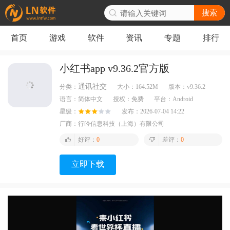
搜索
首页
游戏
软件
资讯
专题
排行
小红书app v9.36.2官方版
通讯社交
分类：
大小：
164.52M
版本：
v9.36.2
语言：
简体中文
授权：
免费
平台：
Android
星级：
发布：
2026-07-04 14:22
厂商：
行吟信息科技（上海）有限公司
好评：
0
差评：
0
立即下载