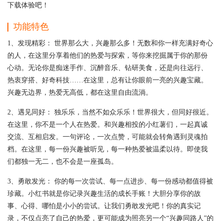
下载体验吧！
功能特色
1、发现精彩： 世界那么大，兴趣那么多！无数和你一样充满好奇心
的人，在这里分享着他们的热爱与探索，等你来挖掘属于你的那份
心动。无论你是痴迷手作、沉醉音乐、钻研美食，还是向往远行、
热衷穿搭、好奇科技……在这里，总有让你眼前一亮的兴趣宝藏。
兴趣无边界，热爱无高低，都在这里自由流淌。
2、遇见同好： 独乐乐，当然不如众乐乐！世界很大，但同好很近。
在这里，你不是一个人在热爱。和兴趣相投的小红薯们，一起真诚
交流、互相启发。一句评论，一次点赞，可能就会转角遇到灵魂拍
档。在这里，每一份兴趣被听见，每一种热爱被温柔以待。即使我
们都独一无二，也不会是一座孤岛。
3、勇敢发光： 你的每一次尝试、每一点进步、每一份感动都值得被
珍藏。小红书就是你记录兴趣生活的成长手账！大胆分享你的故
事、心得、哪怕是小小的尝试。让我们勇敢发光吧！你的真实记
录，不仅点亮了自己的热爱，更可能成为照亮另一个“兴趣同路人”的