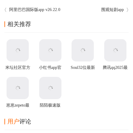
阿里巴巴国际版app v26.22.0
围观短剧app
相关推荐
米坛社区官方
小红书app官
Soul32位最新
腾讯qq2025最
正版
方版
版
新版
崽崽zepeto最
陌陌极速版
新版
2025最新版本
用户
评论