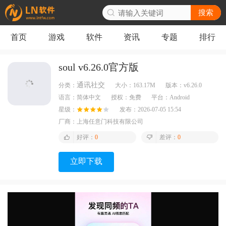
搜索
首页
游戏
软件
资讯
专题
排行
soul v6.26.0官方版
通讯社交
分类：
大小：
163.17M
版本：
v6.26.0
语言：
简体中文
授权：
免费
平台：
Android
星级：
发布：
2026-07-05 15:54
厂商：
上海任意门科技有限公司
好评：
0
差评：
0
立即下载