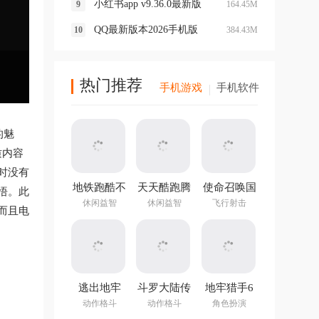
小红书app v9.36.0最新版
164.45M
QQ最新版本2026手机版
384.43M
热门推荐
手机游戏
手机软件
的魅
质内容
时没有
地铁跑酷不
天天酷跑腾
使命召唤国
悟。此
用实名认证
讯游戏
际服最新版
休闲益智
休闲益智
飞行射击
而且电
登录版最新
版
逃出地牢
斗罗大陆传
地牢猎手6
承
v1.2.0官方
动作格斗
动作格斗
角色扮演
版