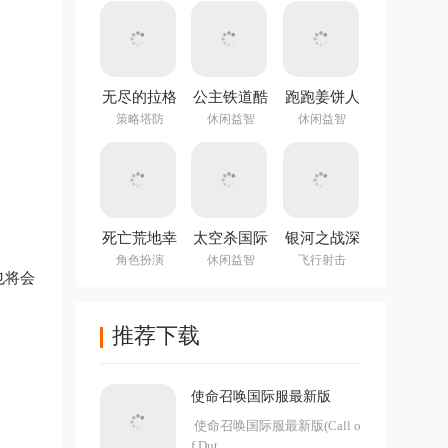
无尽的拉格
公主铁道酷
跑跑姜饼人
朗日国际服
跑游戏
官方版
策略塔防
休闲益智
休闲益智
死亡荒地幸
太空杀国际
银河之战深
存者手游
服最新版
空射手官方
角色扮演
休闲益智
飞行射击
v1.0.7.273
v1.993中文
也将会
中文版
版
推荐下载
使命召唤国际服最新版
使命召唤国际服最新版(Call o
f Dut...