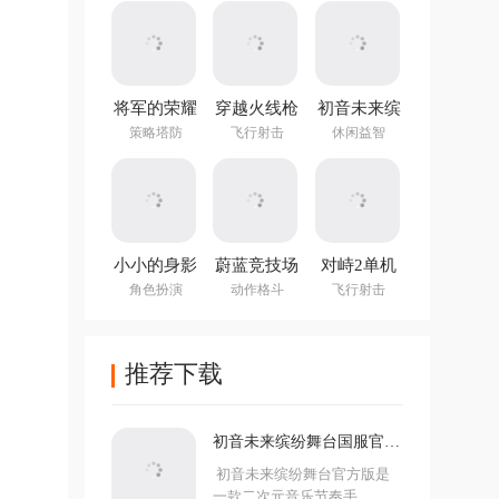
(NotTiled)
将军的荣耀
穿越火线枪
初音未来缤
3官方正版
战王者体验
纷舞台国服
策略塔防
飞行射击
休闲益智
服
官方版
小小的身影
蔚蓝竞技场
对峙2单机
重叠的内心
手机版
版手游
角色扮演
动作格斗
飞行射击
推荐下载
初音未来缤纷舞台国服官方
版
初音未来缤纷舞台官方版是
一款二次元音乐节奏手...