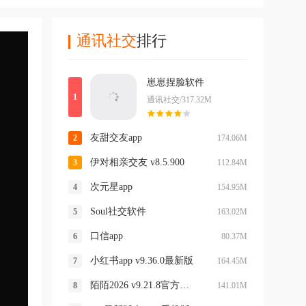
通讯社交
排行
崽崽捏脸软件
通讯社交/317.32M
友甜交友app
174.06M
伊对相亲交友 v8.5.900
112.84M
次元星app
154.95M
Soul社交软件
163.02M
口信app
80.37M
小红书app v9.36.0最新版
164.45M
陌陌2026 v9.21.8官方正版
141.01M