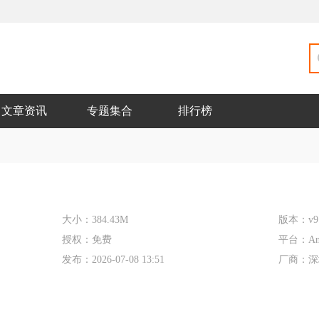
文章资讯
专题集合
排行榜
大小：
384.43M
版本：
v9
授权：
免费
平台：
An
发布：
2026-07-08 13:51
厂商：
深