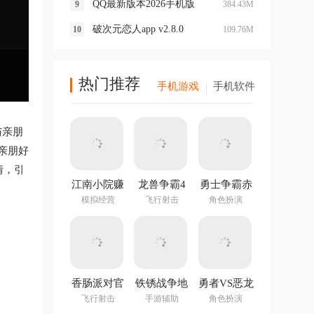
QQ最新版本2026手机版
384.43M
破次元恋人app v2.8.0
109.76M
热门推荐
手机游戏
手机软件
与亲朋
亲朋好
情，引
江南小院赚
龙兽争霸4
勇士争霸赤
钱游戏
手游
胆联盟
模拟经营
飞行射击
角色扮演
v1.282.202
最新版
香肠派对官
铁锈战争地
勇者VS恶龙
方正版
图编辑器中
手游
飞行射击
手游辅助
角色扮演
文最新版