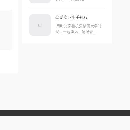
恋爱实习生手机版
用时光穿梭机穿梭回大学时
光，一起重温，这场青...
4090202001314号