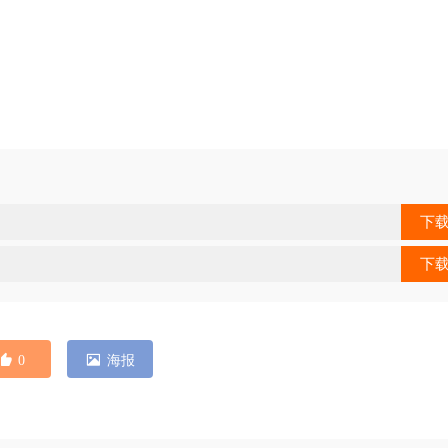
下
下
0
海报