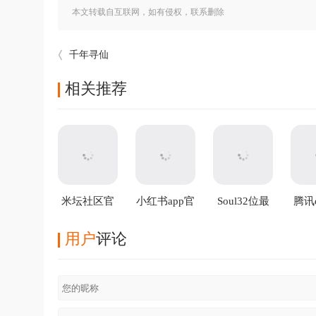
本文转载自互联网，如有侵权，联系删除
千年寻仙
相关推荐
米坛社区官
小红书app官
Soul32位最
腾讯q
方正版
方版
新版
最
用户
评论