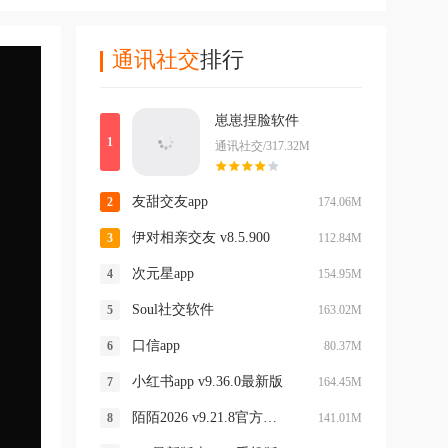
通讯社交
排行
崽崽捏脸软件
通讯社交/317.32M
友甜交友app
174.06M
伊对相亲交友 v8.5.900
112.84M
次元星app
154.95M
Soul社交软件
163.02M
口信app
80.37M
小红书app v9.36.0最新版
164.45M
陌陌2026 v9.21.8官方正版
141.01M