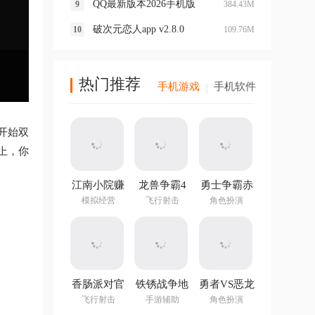
QQ最新版本2026手机版
384.43M
破次元恋人app v2.8.0
109.76M
热门推荐
手机游戏
手机软件
开始双
上，你
江南小院赚
龙兽争霸4
勇士争霸赤
钱游戏
手游
胆联盟
模拟经营
飞行射击
角色扮演
v1.282.202
最新版
香肠派对官
铁锈战争地
勇者VS恶龙
方正版
图编辑器中
手游
飞行射击
手游辅助
角色扮演
文最新版