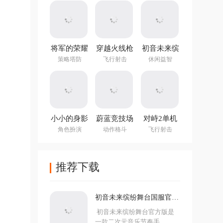
(NotTiled)
将军的荣耀
穿越火线枪
初音未来缤
3官方正版
战王者体验
纷舞台国服
策略塔防
飞行射击
休闲益智
服
官方版
小小的身影
蔚蓝竞技场
对峙2单机
重叠的内心
手机版
版手游
角色扮演
动作格斗
飞行射击
推荐下载
初音未来缤纷舞台国服官方
版
初音未来缤纷舞台官方版是
一款二次元音乐节奏手...