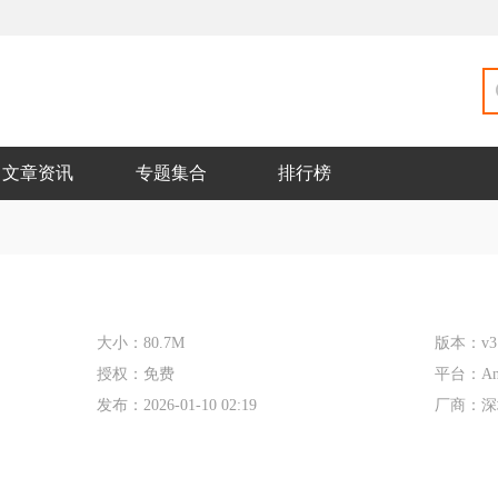
文章资讯
专题集合
排行榜
大小：
80.7M
版本：
v3
授权：
免费
平台：
An
发布：
2026-01-10 02:19
厂商：
深