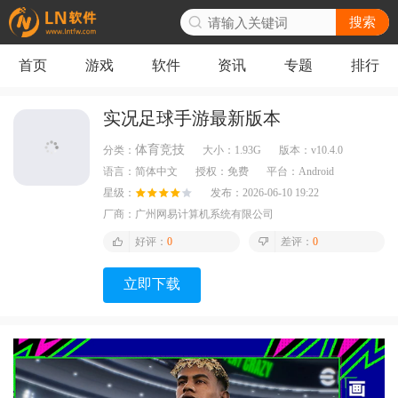
搜索
首页
游戏
软件
资讯
专题
排行
实况足球手游最新版本
体育竞技
分类：
大小：
1.93G
版本：
v10.4.0
语言：
简体中文
授权：
免费
平台：
Android
星级：
发布：
2026-06-10 19:22
厂商：
广州网易计算机系统有限公司
好评：
0
差评：
0
立即下载