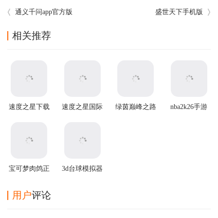
通义千问app官方版
盛世天下手机版
相关推荐
速度之星下载
速度之星国际
绿茵巅峰之路
nba2k26手游
最新版(Speed
版(Speed Stars
游戏
(NBA2K20安
Stars)
安装器)
装器)
宝可梦肉鸽正
3d台球模拟器
版汉化最新版
游戏
用户
评论