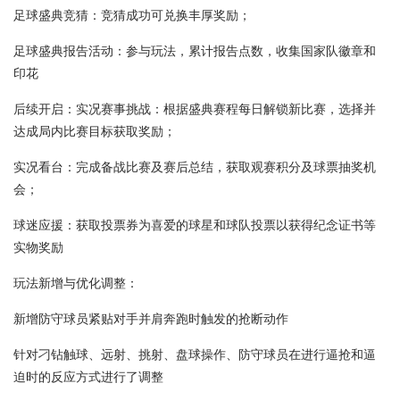
足球盛典竞猜：竞猜成功可兑换丰厚奖励；
足球盛典报告活动：参与玩法，累计报告点数，收集国家队徽章和
印花
后续开启：实况赛事挑战：根据盛典赛程每日解锁新比赛，选择并
达成局内比赛目标获取奖励；
实况看台：完成备战比赛及赛后总结，获取观赛积分及球票抽奖机
会；
球迷应援：获取投票券为喜爱的球星和球队投票以获得纪念证书等
实物奖励
玩法新增与优化调整：
新增防守球员紧贴对手并肩奔跑时触发的抢断动作
针对刁钻触球、远射、挑射、盘球操作、防守球员在进行逼抢和逼
迫时的反应方式进行了调整