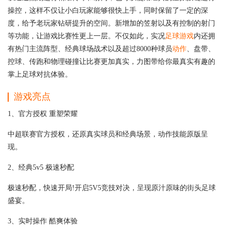
操控，这样不仅让小白玩家能够很快上手，同时保留了一定的深
度，给予老玩家钻研提升的空间。新增加的笠射以及有控制的射门
等功能，让游戏比赛性更上一层。不仅如此，实况
足球游戏
内还拥
有热门主流阵型、经典球场战术以及超过8000种球员
动作
、盘带、
控球、传跑和物理碰撞让比赛更加真实，力图带给你最真实有趣的
掌上足球对抗体验。
游戏亮点
1、官方授权 重塑荣耀
中超联赛官方授权，还原真实球员和经典场景，动作技能原版呈
现。
2、经典5v5 极速秒配
极速秒配，快速开局!开启5V5竞技对决，呈现原汁原味的街头足球
盛宴。
3、实时操作 酷爽体验