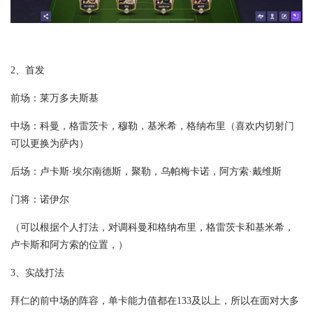
2、首发
前场：莱万多夫斯基
中场：科曼，格雷茨卡，穆勒，基米希，格纳布里（喜欢内切射门
可以更换为萨内）
后场：卢卡斯·埃尔南德斯，聚勒，乌帕梅卡诺，阿方索·戴维斯
门将：诺伊尔
（可以根据个人打法，对调科曼和格纳布里，格雷茨卡和基米希，
卢卡斯和阿方索的位置，）
3、实战打法
拜仁的前中场的阵容，单卡能力值都在133及以上，所以在面对大多