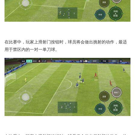
在比赛中，玩家上滑射门按钮时，球员将会做出挑射的动作，最适
用于禁区内的一对一单刀球。