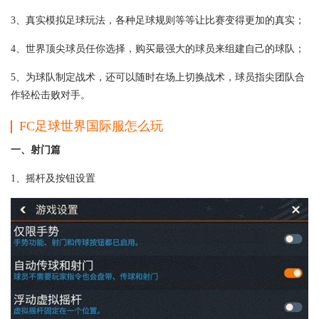
3、真实模拟足球玩法，各种足球规则等等让比赛变得更加的真实；
4、世界顶尖球员任你选择，购买最强大的球员来组建自己的球队；
5、为球队制定战术，还可以随时在场上切换战术，球员指尖团队合
作轻松击败对手。
FC足球世界国际服怎么玩
一、射门篇
1、摇杆及按钮设置