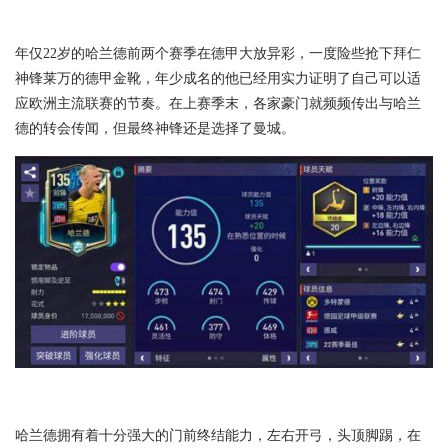
年仅22岁的哈兰德前两个赛季在德甲大放异彩，一度险些抢下拜仁
神锋莱万的德甲金靴，年少成名的他已经用实力证明了自己可以适
应欧洲主流联赛的节奏。在上赛季末，各家豪门就频频传出与哈兰
德的转会传闻，但最终神锋还是选择了曼城。
哈兰德拥有着十分强大的门前终结能力，左右开弓，头顶脚踢，在