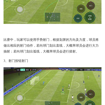
比赛中，玩家可以使用手势射门，根据划屏的方向及力度，球员将
做出相应的射门动作，若向球门划出直线，大概率球员会进行大力
抽射；若向球门划出弧线，大概率球员会进行搓射。
3、射门按钮射门