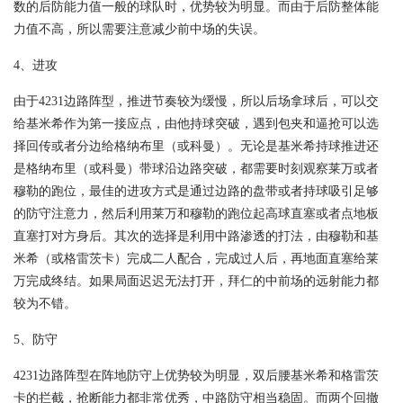
数的后防能力值一般的球队时，优势较为明显。而由于后防整体能
力值不高，所以需要注意减少前中场的失误。
4、进攻
由于4231边路阵型，推进节奏较为缓慢，所以后场拿球后，可以交
给基米希作为第一接应点，由他持球突破，遇到包夹和逼抢可以选
择回传或者分边给格纳布里（或科曼）。无论是基米希持球推进还
是格纳布里（或科曼）带球沿边路突破，都需要时刻观察莱万或者
穆勒的跑位，最佳的进攻方式是通过边路的盘带或者持球吸引足够
的防守注意力，然后利用莱万和穆勒的跑位起高球直塞或者点地板
直塞打对方身后。其次的选择是利用中路渗透的打法，由穆勒和基
米希（或格雷茨卡）完成二人配合，完成过人后，再地面直塞给莱
万完成终结。如果局面迟迟无法打开，拜仁的中前场的远射能力都
较为不错。
5、防守
4231边路阵型在阵地防守上优势较为明显，双后腰基米希和格雷茨
卡的拦截，抢断能力都非常优秀，中路防守相当稳固。而两个回撤