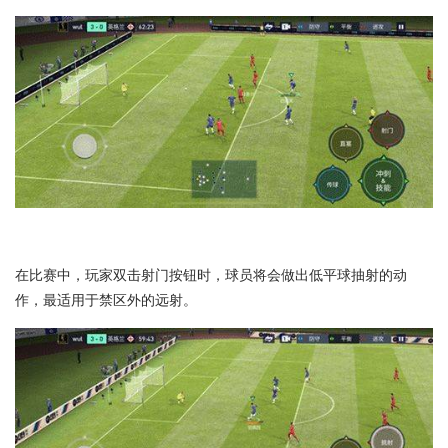
在比赛中，玩家双击射门按钮时，球员将会做出低平球抽射的动
作，最适用于禁区外的远射。