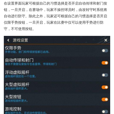
在设置界面玩家可根据自己的习惯选择是否开启自动传球和射门按
钮，一旦开启，在赛场中，玩家不操控球员时，由攻转守时系统将
自动进行防守。除此之外，玩家还可根据自己的习惯选择是否开启
仅限手势按钮，一旦开启，玩家在比赛中仅可以使用手势进行防
守，不可使用按钮。