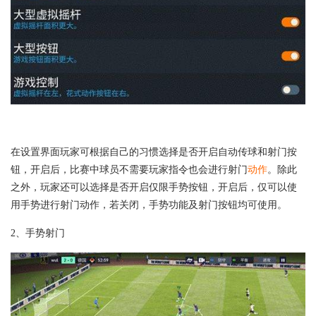
在设置界面玩家可根据自己的习惯选择是否开启自动传球和射门按
钮，开启后，比赛中球员不需要玩家指令也会进行射门
动作
。除此
之外，玩家还可以选择是否开启仅限手势按钮，开启后，仅可以使
用手势进行射门动作，若关闭，手势功能及射门按钮均可使用。
2、手势射门