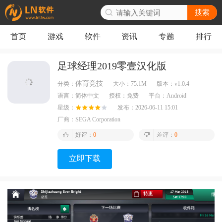
搜索
首页
游戏
软件
资讯
专题
排行
足球经理2019零壹汉化版
体育竞技
分类：
大小：
75.1M
版本：
v1.0.4
语言：
简体中文
授权：
免费
平台：
Android
星级：
发布：
2026-06-11 15:01
厂商：
SEGA Corporation
好评：
0
差评：
0
立即下载