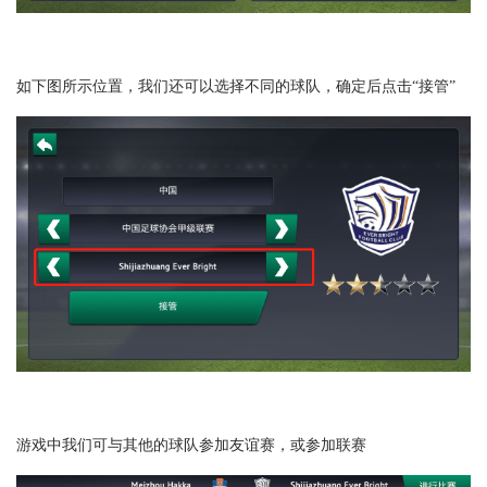
如下图所示位置，我们还可以选择不同的球队，确定后点击“接管”
游戏中我们可与其他的球队参加友谊赛，或参加联赛