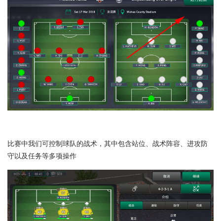
比赛中我们可控制球队的战术，其中包含站位、战术阵容、进攻防
守以及任务等多项操作