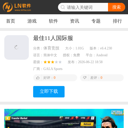
搜索
首页
游戏
软件
资讯
专题
排行
最佳11人国际服
体育竞技
分类：
大小：
1.01G
版本：
v6.4.230
语言：
简体中文
授权：
免费
平台：
Android
星级：
发布：
2026-06-22 18:58
厂商：
GALA Sports
好评：
0
差评：
0
立即下载