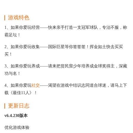
游戏特色
1、如果你爱玩经营——快来亲手打造一支冠军球队，专治不服，称
霸足坛！
2、如果你爱玩收集——国际巨星等你签签签！挥金如土快去买买
买！
3、如果你爱玩养成——请来把贫民窟少年培养成金球奖得主，深藏
功与名！
4、如果你爱玩
社交
——渴望在游戏中结识志同道合球迷，请马上下
载《最佳11人》！
更新日志
v6.4.230版本
优化游戏体验