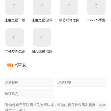
速度之星下载
速度之星国际
绿茵巅峰之路
nba2k26手游
最新版(Speed
版(Speed Stars
游戏
(NBA2K20安
Stars)
安装器)
装器)
宝可梦肉鸽正
3d台球模拟器
版汉化最新版
游戏
用户
评论