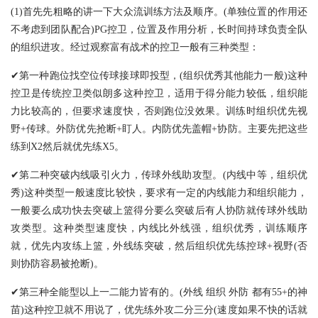
(1)首先先粗略的讲一下大众流训练方法及顺序。(单独位置的作用还
不考虑到团队配合)PG控卫，位置及作用分析，长时间持球负责全队
的组织进攻。经过观察富有战术的控卫一般有三种类型：
✔第一种跑位找空位传球接球即投型，(组织优秀其他能力一般)这种
控卫是传统控卫类似朗多这种控卫，适用于得分能力较低，组织能
力比较高的，但要求速度快，否则跑位没效果。训练时组织优先视
野+传球。外防优先抢断+盯人。内防优先盖帽+协防。主要先把这些
练到X2然后就优先练X5。
✔第二种突破内线吸引火力，传球外线助攻型。(内线中等，组织优
秀)这种类型一般速度比较快，要求有一定的内线能力和组织能力，
一般要么成功快去突破上篮得分要么突破后有人协防就传球外线助
攻类型。这种类型速度快，内线比外线强，组织优秀，训练顺序
就，优先内攻练上篮，外线练突破，然后组织优先练控球+视野(否
则协防容易被抢断)。
✔第三种全能型以上一二能力皆有的。(外线 组织 外防 都有55+的神
苗)这种控卫就不用说了，优先练外攻二分三分(速度如果不快的话就