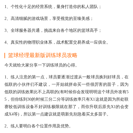
1、个性化十足的经营系统，量身打造你的私人团队；
2、高清细腻的游戏场景，享受视觉的至臻美感；
3、全球服务器共通，挑战来自各个地区的篮球高手；
4、真实性的物理职业体系，战术配置交易养成一应俱全。
篮球经理最新版训练球员攻略
今天就给大家分享一下训练球员的心得。
1、练人注意的第一点，球员要逐渐过渡从一般球员换到好球员，在
低联的小伙伴们不建议，一开始就拼命买一些很厉害的苗子，因为
低联的训练效果比不上高联的(有时候你会发现明明这个球员外攻有5
5，但你练到30的时候三分二分等训练效率只有X1这就是因为所处联
赛较低训练设备不好训练极限就在那了，而你升联后原先X1的会变
成X4等)，所以第一点建议就是萌新先别急着买太多苗子。
2、练人要明白各个位置作用及优势。