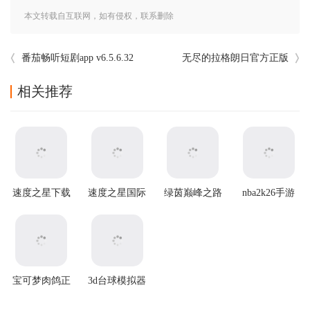
本文转载自互联网，如有侵权，联系删除
番茄畅听短剧app v6.5.6.32
无尽的拉格朗日官方正版
相关推荐
速度之星下载
速度之星国际
绿茵巅峰之路
nba2k26手游
最新版(Speed
版(Speed Stars
游戏
(NBA2K20安
Stars)
安装器)
装器)
宝可梦肉鸽正
3d台球模拟器
版汉化最新版
游戏