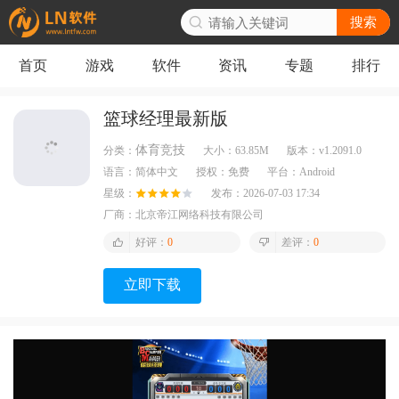
搜索
首页
游戏
软件
资讯
专题
排行
篮球经理最新版
体育竞技
分类：
大小：
63.85M
版本：
v1.2091.0
语言：
简体中文
授权：
免费
平台：
Android
星级：
发布：
2026-07-03 17:34
厂商：
北京帝江网络科技有限公司
好评：
0
差评：
0
立即下载