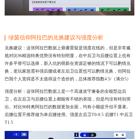
绿茵信仰阿拉巴的兑换建议与强度分析
兑换建议：这张阿拉巴数据上毋庸置疑是强度在线的，但是非常尴
尬对比96精选特奥优势没有特别明显，在中后卫与后腰位置上也有
许多平替可以选择，新入坑的萌新在资源足够的情况下可以酌情兑
换，老玩家急需补强后腰或者左后卫位置也可以酌情兑换，但阿拉
巴我个人觉得是不太值得这个造价的，总体推荐指数4.5/（满分5）
强度分析：这张阿拉巴数据上是一个高速攻守兼备的全能型边后
卫，在左后卫与后腰位置上都能有不错的表现，但是均没有特别突
出。对比96特奥阿拉巴的数据更加全面，均有小额提升但不显著。
后腰位置不推荐做为单后腰使用。强度左后卫T0-0.5 后腰T1 中后卫
T1.5