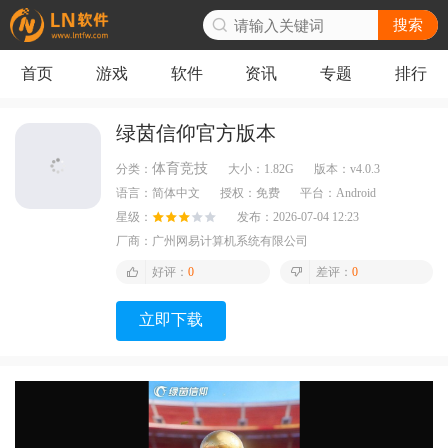
搜索
首页
游戏
软件
资讯
专题
排行
绿茵信仰官方版本
体育竞技
分类：
大小：
1.82G
版本：
v4.0.3
语言：
简体中文
授权：
免费
平台：
Android
星级：
发布：
2026-07-04 12:23
厂商：
广州网易计算机系统有限公司
好评：
0
差评：
0
立即下载