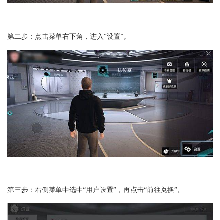
第二步：点击菜单右下角，进入“设置”。
第三步：右侧菜单中选中“用户设置”，再点击“前往兑换”。