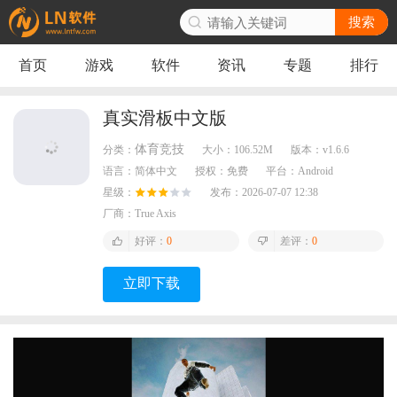
搜索
首页
游戏
软件
资讯
专题
排行
真实滑板中文版
体育竞技
分类：
大小：
106.52M
版本：
v1.6.6
语言：
简体中文
授权：
免费
平台：
Android
星级：
发布：
2026-07-07 12:38
厂商：
True Axis
好评：
0
差评：
0
立即下载