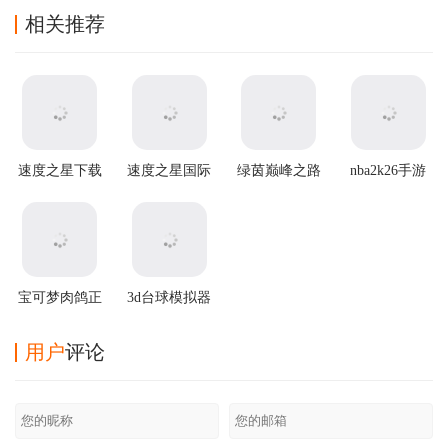
相关推荐
速度之星下载
速度之星国际
绿茵巅峰之路
nba2k26手游
最新版(Speed
版(Speed Stars
游戏
(NBA2K20安
Stars)
安装器)
装器)
宝可梦肉鸽正
3d台球模拟器
版汉化最新版
游戏
用户
评论