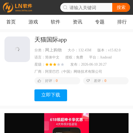
搜索
首页
游戏
软件
资讯
专题
排行
天猫国际app
网上购物
分类：
大小：
132.45M
版本：
v15.82.0
语言：
简体中文
授权：
免费
平台：
Android
星级：
发布：
2026-06-10 20:27
厂商：
阿里巴巴（中国）网络技术有限公司
好评：
0
差评：
0
立即下载