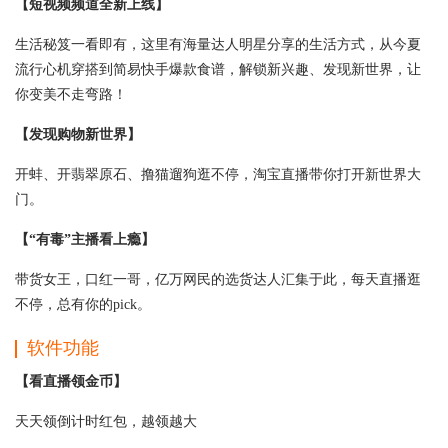
【短视频频道全新上线】
生活秘笈一看即有，这里有海量达人明星分享的生活方式，从今夏
流行心机穿搭到简易快手爆款食谱，解锁新兴趣、发现新世界，让
你变美不走弯路！
【发现购物新世界】
开蚌、开翡翠原石、撸猫遛狗逛不停，淘宝直播带你打开新世界大
门。
【“有毒”主播看上瘾】
带货女王，口红一哥，亿万网民的选货达人汇集于此，每天直播逛
不停，总有你的pick。
软件功能
【看直播领金币】
天天领倒计时红包，越领越大