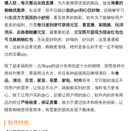
播入驻，每天整点在线直播
，为大家推荐优质的商品，放送
海量的
购物优惠券
。在这里，你不仅能以
低价get到心仪好物
，还能够学习
到
生活方方面面的小妙招
，看见世界的精彩。软件为了能够给用户
更多的福利，只需
每日签到便可获得元宝
，
看直播、刷视频、玩消
消乐、走路都能赚元宝
。最重要的是，
元宝既可提现为现金红包也
可兑换购物红包
，无论是好吃的、好喝的、好玩的，这里通通都
有，边娱乐边拿优惠，购物更省钱，绝对是各位剁手党一定不能错
过的宝藏app。
除了超多福利外，点淘app的设计布局也是十分的精细，按照各种分
类排列整齐，界面简洁大方，并且各种超值商品琳琅满目，有
食
品、清洁、百货、家居、母婴、家电、时尚
等等，尽可能的满足不
同用户的需求，让你足不出户，就能购买到好货，省时省力更省
心。除了让用户买的放心，还要让用户用的放心，软件内的所有商
品均经过
严格检查，保证质量
，致力于通过技术和商务的创新，让
顾客购物变得更简单，有需要的朋友欢迎下载体验。
软件特色