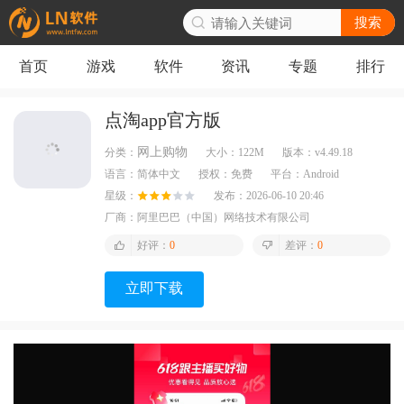
搜索
首页
游戏
软件
资讯
专题
排行
点淘app官方版
网上购物
分类：
大小：
122M
版本：
v4.49.18
语言：
简体中文
授权：
免费
平台：
Android
星级：
发布：
2026-06-10 20:46
厂商：
阿里巴巴（中国）网络技术有限公司
好评：
0
差评：
0
立即下载