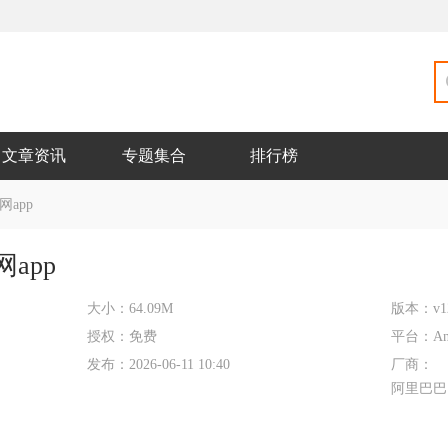
文章资讯
专题集合
排行榜
网app
app
大小：
64.09M
版本：
v1
授权：
免费
平台：
An
发布：
2026-06-11 10:40
厂商：
阿里巴巴