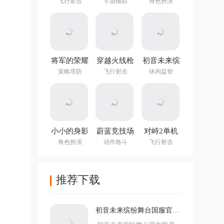
方正版
图编辑器中
手游
飞行射击
手游辅助
角色扮演
文最新版
(NotTiled)
将军的荣耀
穿越火线枪
初音未来缤
3官方正版
战王者体验
纷舞台国服
策略塔防
飞行射击
休闲益智
服
官方版
小小的身影
蔚蓝竞技场
对峙2单机
重叠的内心
手机版
版手游
角色扮演
动作格斗
飞行射击
推荐下载
初音未来缤纷舞台国服官方
版