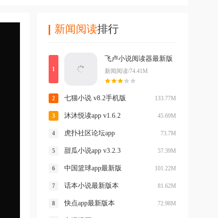
新闻阅读
排行
飞卢小说阅读器最新版
新闻阅读/74.41M
七猫小说 v8.2手机版
133.77M
沐沐悦读app v1.6.2
45.69M
虎扑社区论坛app
73.7M
甜瓜小说app v3.2.3
57.39M
中国篮球app最新版
101.22M
话本小说最新版本
81.62M
快点app最新版本
72.98M