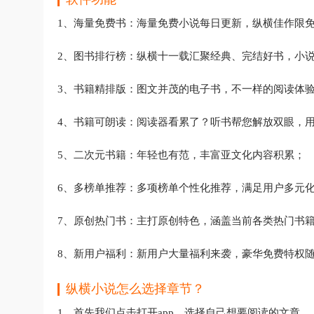
1、海量免费书：海量免费小说每日更新，纵横佳作限
2、图书排行榜：纵横十一载汇聚经典、完结好书，小说
3、书籍精排版：图文并茂的电子书，不一样的阅读体
4、书籍可朗读：阅读器看累了？听书帮您解放双眼，
5、二次元书籍：年轻也有范，丰富亚文化内容积累；
6、多榜单推荐：多项榜单个性化推荐，满足用户多元
7、原创热门书：主打原创特色，涵盖当前各类热门书
8、新用户福利：新用户大量福利来袭，豪华免费特权
纵横小说怎么选择章节？
1、首先我们点击打开app，选择自己想要阅读的文章。