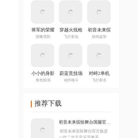
(NotTiled)
将军的荣耀
穿越火线枪
初音未来缤
3官方正版
战王者体验
纷舞台国服
策略塔防
飞行射击
休闲益智
服
官方版
小小的身影
蔚蓝竞技场
对峙2单机
重叠的内心
手机版
版手游
角色扮演
动作格斗
飞行射击
推荐下载
初音未来缤纷舞台国服官方
版
初音未来缤纷舞台官方版是
一款二次元音乐节奏手...