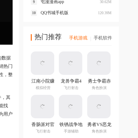
屯漫漫画app
30.62M
QQ书城手机版
120.39M
热门推荐
手机游戏
手机软件
的数据
销热门
性，整
江南小院赚
龙兽争霸4
勇士争霸赤
钱游戏
手游
胆联盟
模拟经营
飞行射击
角色扮演
v1.282.202
件，其
最新版
能找
为用户
香肠派对官
铁锈战争地
勇者VS恶龙
方正版
图编辑器中
手游
飞行射击
手游辅助
角色扮演
文最新版