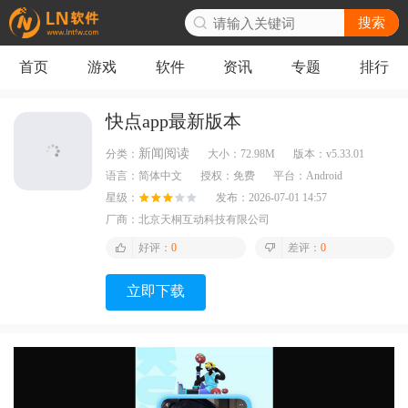
搜索
首页
游戏
软件
资讯
专题
排行
快点app最新版本
新闻阅读
分类：
大小：
72.98M
版本：
v5.33.01
语言：
简体中文
授权：
免费
平台：
Android
星级：
发布：
2026-07-01 14:57
厂商：
北京天桐互动科技有限公司
好评：
0
差评：
0
立即下载