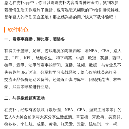
总之在虎扑app中，你可以刷刷虎扑内容看看神评金句，笑到发抖，
若感情生活工作遇到了挫折，也有温暖又幽默的JRs给你排忧解难。
是年轻人的疗伤回血圣地！那么感兴趣的用户快来下载体验吧！
软件特色
一、看赛事直播，聊比赛，晒装备
获得关于篮球、足球、游戏电竞的海量内容：看NBA、CBA、路人
王、LPL、KPL、绝地求生、和平精英、中超、欧冠、英超、西甲、
德甲、意甲、法甲等赛事的新闻、直播、视频、数据，与专业又不
失有趣的 JRs 讨论、分享和学习实战经验，给心仪的球员来打分，
交流正品低价运动装备等。还能近距离与库里、阿德托昆博、林书
豪、武磊等球星进行互动。
二、与偶像近距离互动
在虎扑，经常有各领域（娱乐圈、NBA、CBA、游戏主播等等）的
艺人&大神会前来与大家分享生活点滴。章若楠、宋欣冉、吴克群、
徐冬冬、李佳航、成果、黄渤、张天爱、景甜、陈钰琪、李一桐、