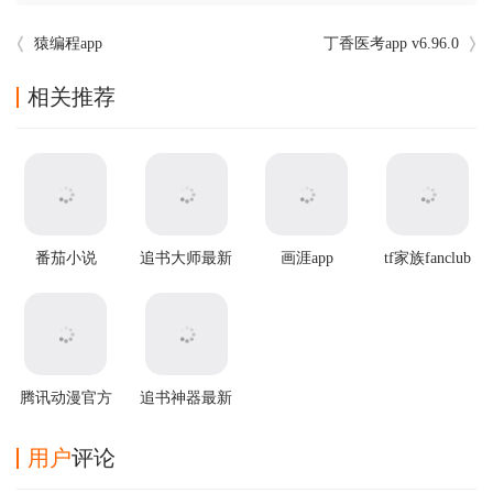
猿编程app
丁香医考app v6.96.0
相关推荐
番茄小说
追书大师最新
画涯app
tf家族fanclub
app2025最新
版本
最新版本
版本
腾讯动漫官方
追书神器最新
版
版本 v4.86.0
用户
评论