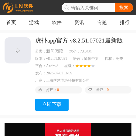
搜索
首页
游戏
软件
资讯
专题
排行
虎扑app官方 v8.2.51.07021最新版
新闻阅读
分类：
大小：
73.84M
版本：
v8.2.51.07021
语言：
简体中文
授权：
免费
平台：
Android
星级：
发布：
2026-07-05 16:09
厂商：
上海匡慧网络科技有限公司
好评：
0
差评：
0
立即下载