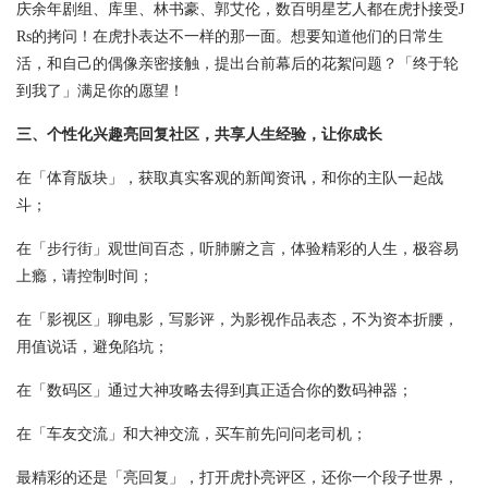
庆余年剧组、库里、林书豪、郭艾伦，数百明星艺人都在虎扑接受J
Rs的拷问！在虎扑表达不一样的那一面。想要知道他们的日常生
活，和自己的偶像亲密接触，提出台前幕后的花絮问题？「终于轮
到我了」满足你的愿望！
三、个性化兴趣亮回复社区，共享人生经验，让你成长
在「体育版块」，获取真实客观的新闻资讯，和你的主队一起战
斗；
在「步行街」观世间百态，听肺腑之言，体验精彩的人生，极容易
上瘾，请控制时间；
在「影视区」聊电影，写影评，为影视作品表态，不为资本折腰，
用值说话，避免陷坑；
在「数码区」通过大神攻略去得到真正适合你的数码神器；
在「车友交流」和大神交流，买车前先问问老司机；
最精彩的还是「亮回复」，打开虎扑亮评区，还你一个段子世界，