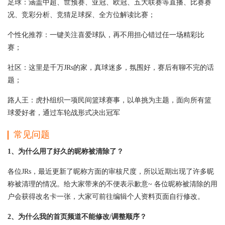
足球：涵盖中超、世预赛、亚冠、欧冠、五大联赛等直播、比赛赛
况、竞彩分析、竞猜足球探、全方位解读比赛；
个性化推荐：一键关注喜爱球队，再不用担心错过任一场精彩比
赛；
社区：这里是千万JRs的家，真球迷多，氛围好，赛后有聊不完的话
题；
路人王：虎扑组织一项民间篮球赛事，以单挑为主题，面向所有篮
球爱好者，通过车轮战形式决出冠军
常见问题
1、为什么用了好久的昵称被清除了？
各位JRs，最近更新了昵称方面的审核尺度，所以近期出现了许多昵
称被清理的情况。给大家带来的不便表示歉意~ 各位昵称被清除的用
户会获得改名卡一张，大家可前往编辑个人资料页面自行修改。
2、为什么我的首页频道不能修改/调整顺序？