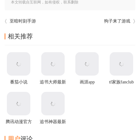
本文转载自互联网，如有侵权，联系删除
至暗时刻手游
狗子来了游戏
相关推荐
番茄小说
追书大师最新
画涯app
tf家族fanclub
app2025最新
版本
最新版本
版本
腾讯动漫官方
追书神器最新
版
版本 v4.86.0
用户
评论