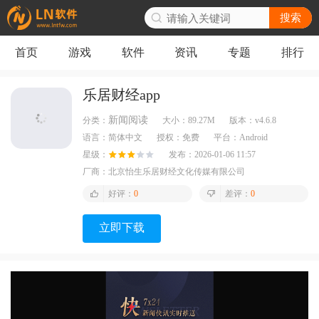
搜索
首页
游戏
软件
资讯
专题
排行
乐居财经app
新闻阅读
分类：
大小：
89.27M
版本：
v4.6.8
语言：
简体中文
授权：
免费
平台：
Android
星级：
发布：
2026-01-06 11:57
厂商：
北京怡生乐居财经文化传媒有限公司
好评：
0
差评：
0
立即下载