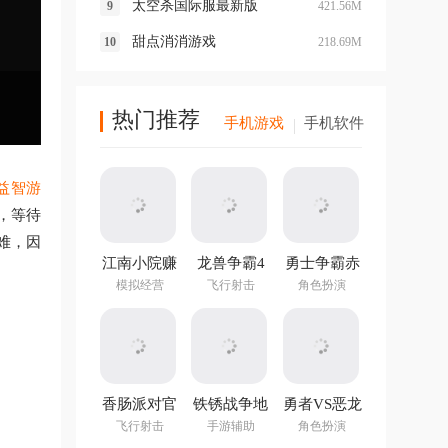
太空杀国际服最新版
421.56M
甜点消消游戏
218.69M
热门推荐
手机游戏
手机软件
益智游
，等待
难，因
江南小院赚
龙兽争霸4
勇士争霸赤
钱游戏
手游
胆联盟
模拟经营
飞行射击
角色扮演
v1.282.202
最新版
香肠派对官
铁锈战争地
勇者VS恶龙
方正版
图编辑器中
手游
飞行射击
手游辅助
角色扮演
文最新版