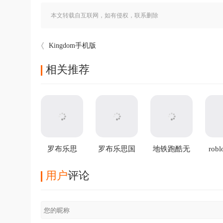
本文转载自互联网，如有侵权，联系删除
Kingdom手机版
相关推荐
罗布乐思
罗布乐思国
地铁跑酷无
rob
2026最新版
际服
限金币无限
v2.703.1353
钥匙版2025
用户
评论
安卓版
最新版