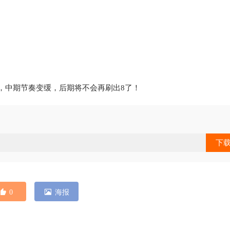
，中期节奏变缓，后期将不会再刷出8了！
下
0
海报