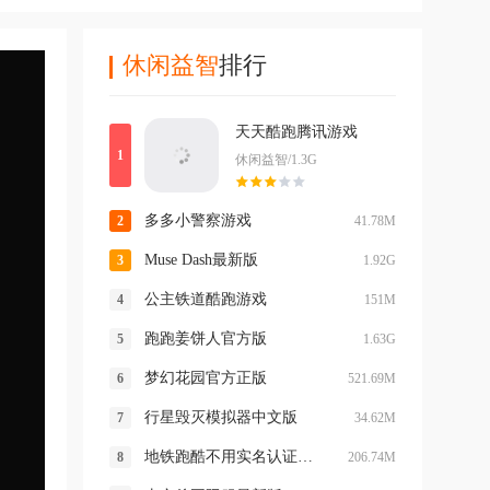
休闲益智
排行
天天酷跑腾讯游戏
休闲益智/1.3G
多多小警察游戏
41.78M
Muse Dash最新版
1.92G
公主铁道酷跑游戏
151M
跑跑姜饼人官方版
1.63G
梦幻花园官方正版
521.69M
行星毁灭模拟器中文版
34.62M
地铁跑酷不用实名认证登录版最新版
206.74M