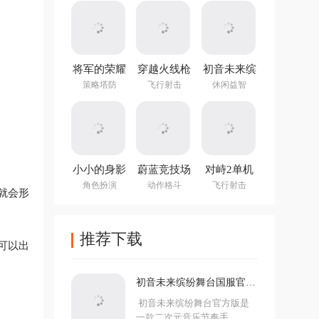
(NotTiled)
将军的荣耀
穿越火线枪
初音未来缤
3官方正版
战王者体验
纷舞台国服
策略塔防
飞行射击
休闲益智
服
官方版
小小的身影
蔚蓝竞技场
对峙2单机
重叠的内心
手机版
版手游
角色扮演
动作格斗
飞行射击
就会形
推荐下载
可以出
初音未来缤纷舞台国服官方
版
初音未来缤纷舞台官方版是
一款二次元音乐节奏手...