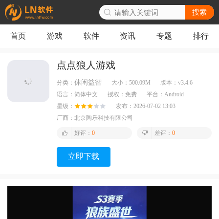
搜索
首页
游戏
软件
资讯
专题
排行
点点狼人游戏
休闲益智
分类：
大小：
500.09M
版本：
v3.4.6
语言：
简体中文
授权：
免费
平台：
Android
星级：
发布：
2026-07-02 13:03
厂商：
北京陶乐科技有限公司
好评：
0
差评：
0
立即下载