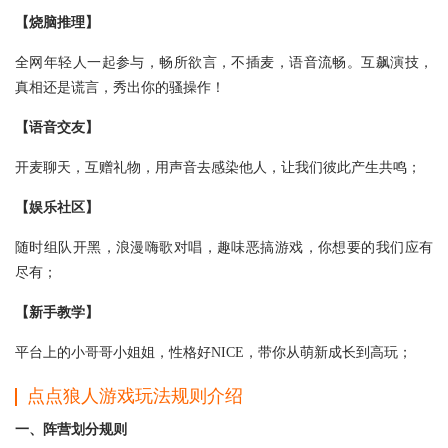
【烧脑推理】
全网年轻人一起参与，畅所欲言，不插麦，语音流畅。互飙演技，
真相还是谎言，秀出你的骚操作！
【语音交友】
开麦聊天，互赠礼物，用声音去感染他人，让我们彼此产生共鸣；
【娱乐社区】
随时组队开黑，浪漫嗨歌对唱，趣味恶搞游戏，你想要的我们应有
尽有；
【新手教学】
平台上的小哥哥小姐姐，性格好NICE，带你从萌新成长到高玩；
点点狼人游戏玩法规则介绍
一、阵营划分规则