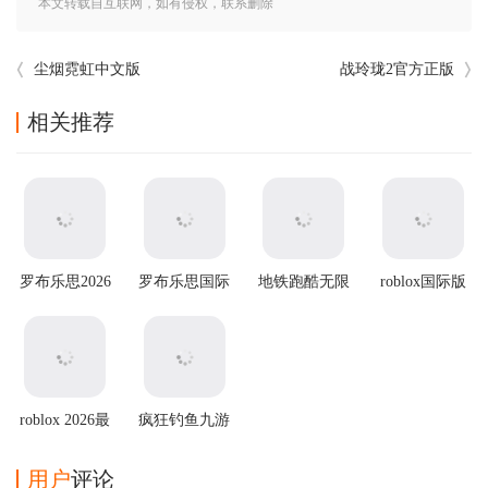
本文转载自互联网，如有侵权，联系删除
尘烟霓虹中文版
战玲珑2官方正版
相关推荐
罗布乐思2026
罗布乐思国际
地铁跑酷无限
roblox国际版
最新版
服 v2.703.1353
金币无限钥匙
安卓版
版2025最新版
roblox 2026最
疯狂钓鱼九游
新版
版
用户
评论