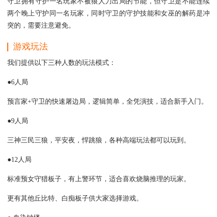
守卫拥有守护一名玩家不被狼人刀出局的节能，但守卫是不能连续
两个晚上守护同一名玩家，同时守卫的守护技能和女巫的解药是冲
突的，需要注意避免。
游戏玩法
我们提供以下三种人数的玩法模式：
●6人局
预言家+守卫的快速屠边局，逻辑简单，全凭演技，适合新手入门。
●9人局
三神三民三狼，平安夜，悍跳狼，各种高端玩法都可以玩到。
●12人局
标准预女守猎板子，有上警环节，适合喜欢烧脑推理的玩家。
更有其他丘比特、白痴板子供大家选择游戏。