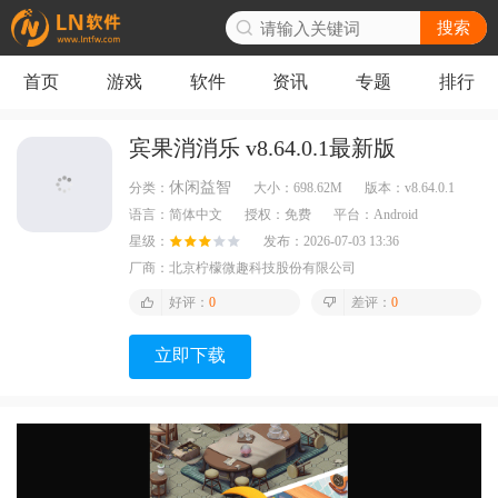
搜索
首页
游戏
软件
资讯
专题
排行
宾果消消乐 v8.64.0.1最新版
休闲益智
分类：
大小：
698.62M
版本：
v8.64.0.1
语言：
简体中文
授权：
免费
平台：
Android
星级：
发布：
2026-07-03 13:36
厂商：
北京柠檬微趣科技股份有限公司
好评：
0
差评：
0
立即下载