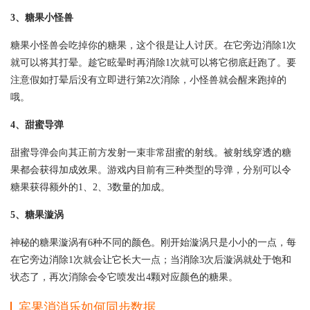
3、糖果小怪兽
糖果小怪兽会吃掉你的糖果，这个很是让人讨厌。在它旁边消除1次
就可以将其打晕。趁它眩晕时再消除1次就可以将它彻底赶跑了。要
注意假如打晕后没有立即进行第2次消除，小怪兽就会醒来跑掉的
哦。
4、甜蜜导弹
甜蜜导弹会向其正前方发射一束非常甜蜜的射线。被射线穿透的糖
果都会获得加成效果。游戏内目前有三种类型的导弹，分别可以令
糖果获得额外的1、2、3数量的加成。
5、糖果漩涡
神秘的糖果漩涡有6种不同的颜色。刚开始漩涡只是小小的一点，每
在它旁边消除1次就会让它长大一点；当消除3次后漩涡就处于饱和
状态了，再次消除会令它喷发出4颗对应颜色的糖果。
宾果消消乐如何同步数据