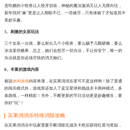
贪吃糖的小怪兽让人咬牙切齿，神秘的魔法漩涡又让人无限向往，
新年找对“象”更是让人期盼不已…一语难尽，只有体验了才知道其中
美妙乐趣。
5、刺激的女巫玩法
三个女巫一台戏，要么射出几个小怪兽，要么赐予几颗硬糖，要么
冰冻某些糖果…总之，她们会想尽一切办法，不让你安宁，唯一的
办法就是你必须尽快的消灭她们。
6、丰富的游戏内容
都说
休闲游戏
内容单薄，在宾果消消乐里可不是这样哟！除了普通
的闯关模式外，游戏里还加入了蓝宝星球和挑战关卡两种模式，多
条路线，一样精彩！另外，不断更新的节日活动更是妙趣横生，要
你好“玩”！
宾果消消乐特殊消除攻略
在宾果消消乐中玩家需要不断消除完成关卡然后获得红星与奖励，