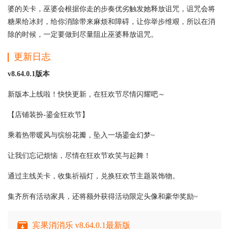
婆的关卡，巫婆会根据你走的步奏优劣触发她释放诅咒，诅咒会将
糖果给冰封，给你消除带来麻烦和障碍，让你举步维艰，所以在消
除的时候，一定要做到尽量阻止巫婆释放诅咒。
更新日志
v8.64.0.1版本
新版本上线啦！快快更新，在狂欢节尽情闪耀吧～
【店铺装扮-鎏金狂欢节】
乘着热带暖风与缤纷花瓣，坠入一场鎏金幻梦~
让我们忘记烦恼，尽情在狂欢节欢笑与起舞！
通过主线关卡，收集祈福灯，兑换狂欢节主题装饰物。
集齐所有活动家具，还将额外获得活动限定头像和豪华奖励~
宾果消消乐 v8.64.0.1最新版