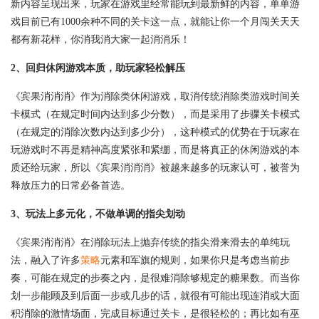
新内容呈现出来，玩家在游戏里经常能玩到最新鲜的内容，单单游
戏目前已有1000余种不同的关卡这一点，就能让你一个月闯关天天
都有新花样，你消我消大家一起消消乐！
2、回归休闲游戏本质，助玩家轻松解压
《宾果消消消》作为消除类休闲游戏，取消传统消除类游戏时间关
卡模式（在规定时间内达到多少分数），而是采用了步骤关卡模式
（在规定的消除次数内达到多少分），这种模式的优势在于玩家在
玩游戏时不再是精神高度紧张和紧绷，而是将真正的休闲游戏的本
质还给玩家，所以《宾果消消消》被越来越多的玩家认可，被誉为
释放压力的日常必备首选。
3、玩法上多元化，不做单调的指尖划动
《宾果消消消》在消除玩法上抛弃传统的指尖滑来滑去的单纯玩
法，融入了许多
策略
元素和军旗的规则，如果你只是考虑当前步
奏，可能在规定的步奏之内，是很难消除够规定的糖果数。而当你
划一步能顾及到后面一步或几步的话，就很有可能出现连消或大面
积消除的激情场面，完成目标通过关卡，是很轻松的；再比如有巫