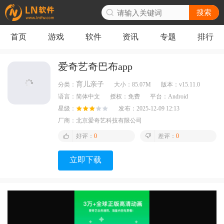
搜索
首页
游戏
软件
资讯
专题
排行
爱奇艺奇巴布app
育儿亲子
分类：
大小：
85.07M
版本：
v15.11.0
语言：
简体中文
授权：
免费
平台：
Android
星级：
发布：
2025-12-09 12:13
厂商：
北京爱奇艺科技有限公司
好评：
0
差评：
0
立即下载