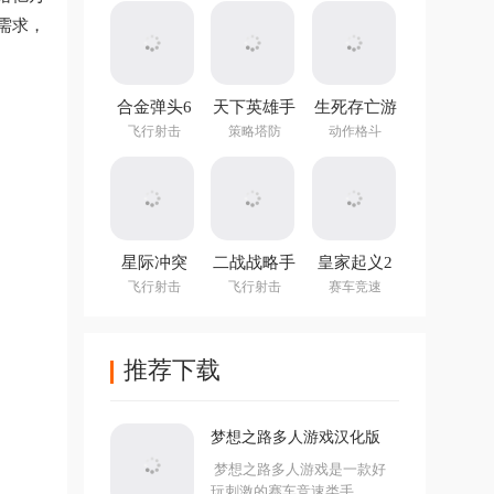
需求，
合金弹头6
天下英雄手
生死存亡游
官方正版
游
戏官方版
飞行射击
策略塔防
动作格斗
星际冲突
二战战略手
皇家起义2
游最新版
中文最新版
飞行射击
飞行射击
赛车竞速
2026
推荐下载
梦想之路多人游戏汉化版
梦想之路多人游戏是一款好
玩刺激的赛车竞速类手...