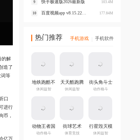
快手极速版2026最新版
103.4M
百度视频app v8.15.22最新版本
177.84M
热门推荐
手机游戏
手机软件
善的解
创造了
歌词等
地铁跑酷不
天天酷跑腾
街头角斗士
用实名认证
讯游戏
2手游
休闲益智
休闲益智
动作格斗
登录版最新
听口
版
可进行
狗币，
动物王者国
街球艺术
行星毁灭模
际版
2.0 v2.3.49
拟器中文版
动作格斗
体育竞技
休闲益智
官方版
给亿万