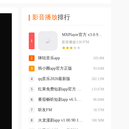
影音播放
排行
MXPlayer官方 v3.0.9最新版本
影音播放/126.97M
咪咕音乐app
105.8M
韩小圈app官方正版
93.63M
qq音乐2026最新版
202.12M
红果免费短剧app官方 v7.2.7.32最新版
133.67M
番茄畅听短剧app v6.5.6.32
96.04M
听友FM
18.57M
火龙漫剧app v1.00.90.10523
108.58M