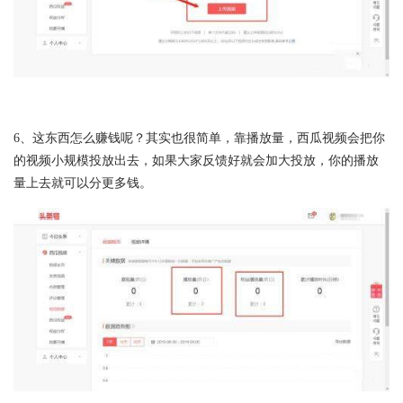
6、这东西怎么赚钱呢？其实也很简单，靠播放量，西瓜视频会把你
的视频小规模投放出去，如果大家反馈好就会加大投放，你的播放
量上去就可以分更多钱。