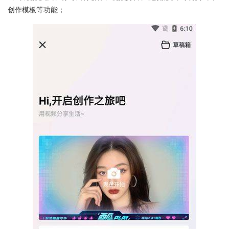
创作模板等功能；