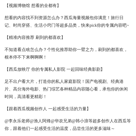
【视频博物馆 想看的全都有】
想看的内容找不到资源怎么办？西瓜海量视频包你满意！旅行日
记、时尚穿搭、生活小窍门等超多品类，快来pick你的专属内容吧~
【精准内容推荐 刷到的都喜欢】
不知道看点啥怎么办？个性化推荐助你一臂之力，刷到的都喜欢，
根本停不下来啊啊啊！
【西瓜放映厅 你的专属私人影院 一起回味经典影剧】
足不出户看大片，打造你的私人家庭影院！国产电视剧、经典港
片、高分海外电影、热门综艺各种精品内容随心看，承包你的休闲
时间，高清看更精彩！
【跟着西瓜视频创作人 一起感受生活的力量】
@李永乐老师@渔人阿烽@华农兄弟@韩小浪等超多创作人在西瓜等
你，跟着他们一起感受生活的温度，品尝生活的更多滋味～