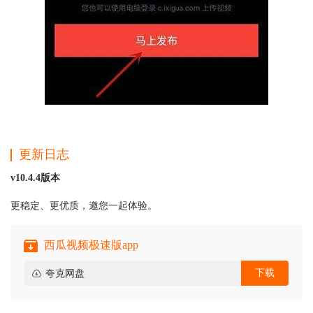
更新日志
v10.4.4版本
更稳定、更优质，邀您一起体验。
西瓜视频极速版app
下载
夸克网盘