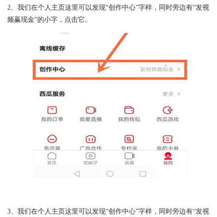
2、我们在个人主页这里可以发现“创作中心”字样，同时旁边有“发视
频赢现金”的小字，点击它。
3、我们在个人主页这里可以发现“创作中心”字样，同时旁边有“发视