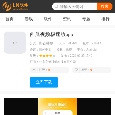
搜索
首页
游戏
软件
资讯
专题
排行
西瓜视频极速版app
影音播放
分类：
大小：
78.76M
版本：
v10.4.4
语言：
简体中文
授权：
免费
平台：
Android
星级：
发布：
2026-06-25 15:49
厂商：
北京字节跳动科技有限公司
好评：
0
差评：
0
立即下载