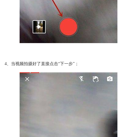
4、当视频拍摄好了直接点击“下一步”；