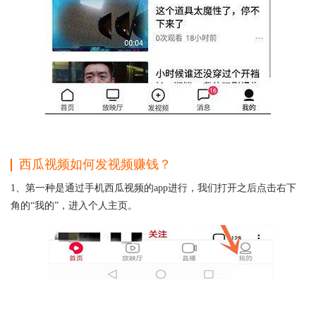
西瓜视频如何发视频赚钱？
1、第一种是通过手机西瓜视频的app进行，我们打开之后点击右下
角的“我的”，进入个人主页。