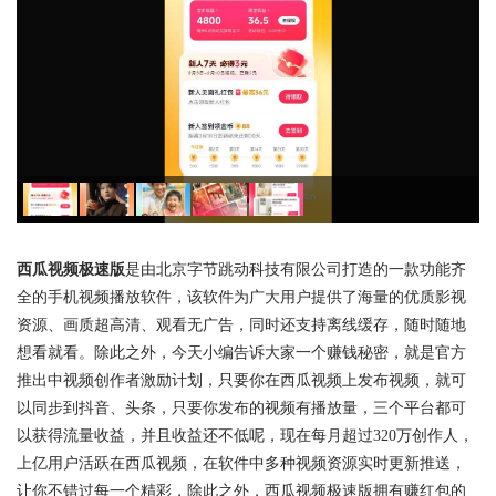
西瓜视频极速版
是由北京字节跳动科技有限公司打造的一款功能齐
全的手机视频播放软件，该软件为广大用户提供了海量的优质影视
资源、画质超高清、观看无广告，同时还支持离线缓存，随时随地
想看就看。除此之外，今天小编告诉大家一个赚钱秘密，就是官方
推出中视频创作者激励计划，只要你在西瓜视频上发布视频，就可
以同步到抖音、头条，只要你发布的视频有播放量，三个平台都可
以获得流量收益，并且收益还不低呢，现在每月超过320万创作人，
上亿用户活跃在西瓜视频，在软件中多种视频资源实时更新推送，
让你不错过每一个精彩，除此之外，西瓜视频极速版拥有赚红包的