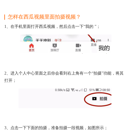
怎样在西瓜视频里面拍摄视频？
1、在手机里面打开西瓜视频，然后点击一下“我的 ”；
2、进入个人中心里面之后你会看到右上角有一个“拍摄”功能，将其
打开；
3、点击一下下面的拍摄，准备拍摄一段视频，如图所示；