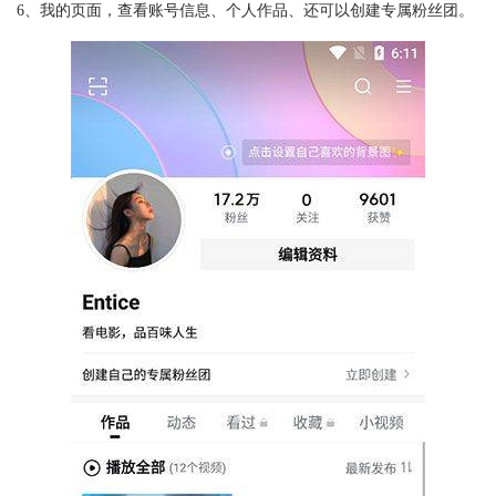
6、我的页面，查看账号信息、个人作品、还可以创建专属粉丝团。