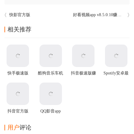
快影官方版
好看视频app v8.5.0.10赚钱版
相关推荐
快手极速版
酷狗音乐车机
抖音极速版赚
Spotify安卓最
app
版
钱app
新版
抖音官方版
QQ影音app
用户
评论