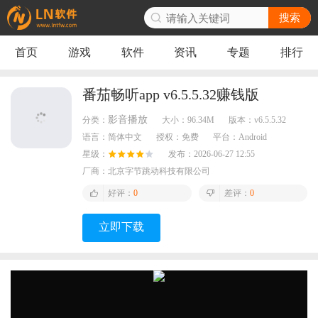
搜索
首页
游戏
软件
资讯
专题
排行
番茄畅听app v6.5.5.32赚钱版
影音播放
分类：
大小：
96.34M
版本：
v6.5.5.32
语言：
简体中文
授权：
免费
平台：
Android
星级：
发布：
2026-06-27 12:55
厂商：
北京字节跳动科技有限公司
好评：
0
差评：
0
立即下载