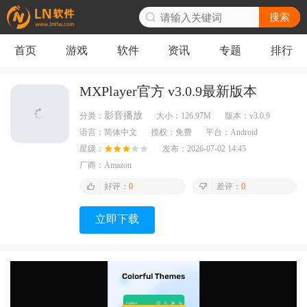
搜索
首页
游戏
软件
资讯
专题
排行
MXPlayer官方 v3.0.9最新版本
影音播放
分类：
大小：
126.97M
版本：
v3.0.9
语言：
简体中文
授权：
免费
平台：
Android
星级：
发布：
2026-07-02 14:45
厂商：
Amazon
好评：
0
差评：
0
立即下载