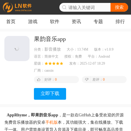
搜索
首页
游戏
软件
资讯
专题
排行
果韵音乐app
影音播放
分类：
大小：
13.74M
版本：
v1.0.9
语言：
简体中文
授权：
免费
平台：
Android
星级：
发布：
2025-12-07 18:29
厂商：
canxin
好评：
0
差评：
0
立即下载
AppRhyme，即果韵音乐app
，是一款在GitHub上备受欢迎的开源
免费音乐播放器的安卓
手机版
本，其功能强大，集在线播放、下载
于一体。用户需简单设置导入音源及下载目录，即可畅享高品质音