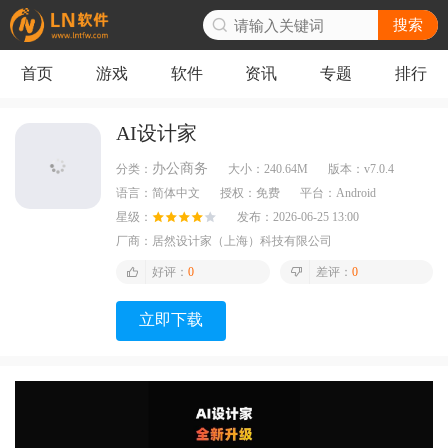
搜索
首页
游戏
软件
资讯
专题
排行
AI设计家
办公商务
分类：
大小：
240.64M
版本：
v7.0.4
语言：
简体中文
授权：
免费
平台：
Android
星级：
发布：
2026-06-25 13:00
厂商：
居然设计家（上海）科技有限公司
好评：
0
差评：
0
立即下载