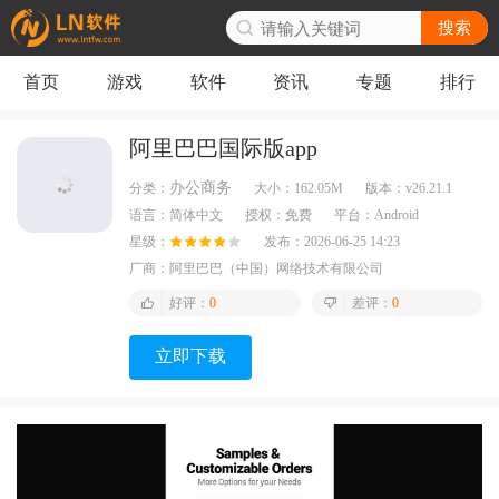
搜索
首页
游戏
软件
资讯
专题
排行
阿里巴巴国际版app
办公商务
分类：
大小：
162.05M
版本：
v26.21.1
语言：
简体中文
授权：
免费
平台：
Android
星级：
发布：
2026-06-25 14:23
厂商：
阿里巴巴（中国）网络技术有限公司
好评：
0
差评：
0
立即下载