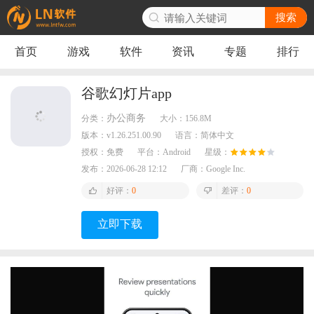
搜索
首页
游戏
软件
资讯
专题
排行
谷歌幻灯片app
办公商务
分类：
大小：
156.8M
版本：
v1.26.251.00.90
语言：
简体中文
授权：
免费
平台：
Android
星级：
发布：
2026-06-28 12:12
厂商：
Google Inc.
好评：
0
差评：
0
立即下载