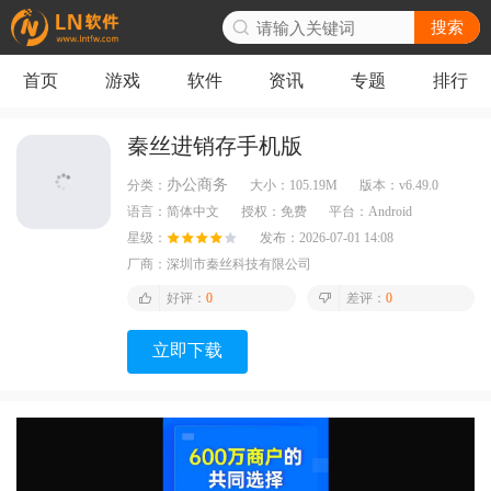
搜索
首页
游戏
软件
资讯
专题
排行
秦丝进销存手机版
办公商务
分类：
大小：
105.19M
版本：
v6.49.0
语言：
简体中文
授权：
免费
平台：
Android
星级：
发布：
2026-07-01 14:08
厂商：
深圳市秦丝科技有限公司
好评：
0
差评：
0
立即下载