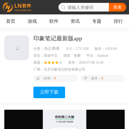
搜索
首页
游戏
软件
资讯
专题
排行
印象笔记最新版app
办公商务
分类：
大小：
175.11M
版本：
v10.8.84
语言：
简体中文
授权：
免费
平台：
Android
星级：
发布：
2026-07-08 14:26
厂商：
北京印象笔记科技有限公司
好评：
0
差评：
0
立即下载