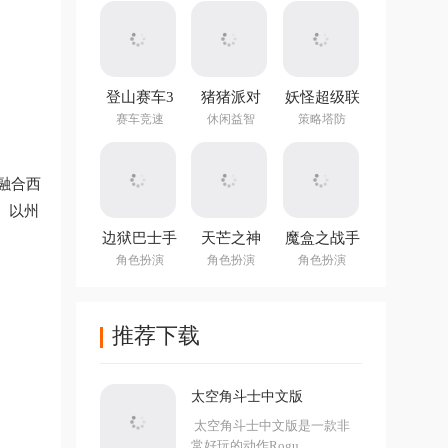
Evolution)
登山赛车3
猪猪派对
妖怪超级联
官方正版
v3.18.1最新
赛手游官方
赛车竞速
休闲益智
策略塔防
版
版
融合西
、以州
边狱巴士手
天芒之神
魔盒之战手
机版
v1.0.3官方
游
角色扮演
角色扮演
角色扮演
正版
推荐下载
太空角斗士中文版
太空角斗士中文版是一款非
常好玩的动作Rogu...