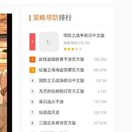
策略塔防
排行
塔防之战争前沿中文版
策略塔防/156.3M
妖怪超级联赛手游官方版
108.45M
征服之海海盗荣耀官方版
606.47M
国防之王战场前沿中文版
156.3M
无尽的拉格朗日官方正版
2.14G
落日战火手游
739.73M
仙逆战天道
126.51M
三国志名将传官方版
437.61M