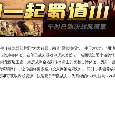
牛仔征战西部荒野”为大背景，融合“经营模拟”、“牛仔对抗”、“州地
SLG的冲突体验。在落日战火游戏中玩家奖扮演一名西境边陲小镇的“
终问鼎西境王座，亲历从淘金者到传奇霸主的完整史诗体验。另外，
击的繁琐操作，让你能将更多精力投入到策略规划中。同时，将领养成
即可获取养成资源，快速提升部队战力，为后续的PVP对抗与GVG