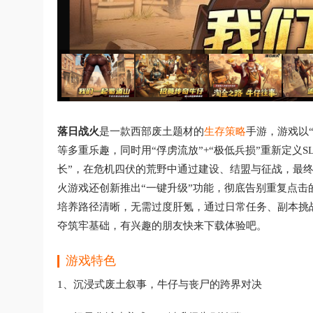
落日战火
是一款西部废土题材的
生存
策略
手游，游戏以“
等多重乐趣，同时用“俘虏流放”+“极低兵损”重新定义
长”，在危机四伏的荒野中通过建设、结盟与征战，最
火游戏还创新推出“一键升级”功能，彻底告别重复点
培养路径清晰，无需过度肝氪，通过日常任务、副本挑战
夺筑牢基础，有兴趣的朋友快来下载体验吧。
游戏特色
1、沉浸式废土叙事，牛仔与丧尸的跨界对决