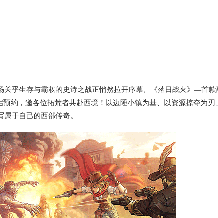
场关乎生存与霸权的史诗之战正悄然拉开序幕。《落日战火》—首款
启预约，邀各位拓荒者共赴西境！以边陲小镇为基、以资源掠夺为刃
写属于自己的西部传奇。