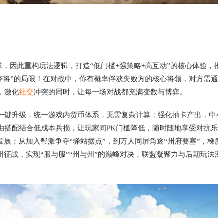
追求，因此重构玩法逻辑，打造“低门槛+强策略+高互动”的核心体验，
不夺将”的局限！在对战中，你有概率俘获失败方的核心将领，对方需
，激化
社交
冲突的同时，让每一场对战都充满变数与博弈。
一键升级，统一游戏内货币体系，无需复杂计算；强化抽卡产出，中
由搭配结合低成本兵损，让玩家间PK门槛降低，随时随地享受对抗
发展；从加入帮派争夺“驿站据点”，到万人同屏角逐“州府要塞”，梯
州征战，实现“服与服”“州与州”的巅峰对决，联盟凝聚力与后期玩法