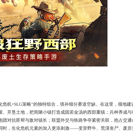
化危机+SLG策略”的独特组合，填补细分赛道空缺。在这里，领地建
屋、开垦土地，把简陋小镇打造成固若金汤的西部重镇；兵种养成与
抱团对抗匪帮与敌对镇长；联盟外交与铁路争夺紧密关联，抢占交通
同时，生化危机元素的加入更添刺激——变异野牛、荒漠丧尸、废弃