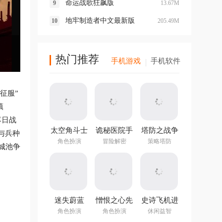
命运战歌狂飙版
13.67M
地牢制造者中文最新版
205.49M
热门推荐
手机游戏
手机软件
征服”
镇
落日战
太空角斗士
诡秘医院手
塔防之战争
与兵种
中文版
机版
前沿中文版
角色扮演
冒险解密
策略塔防
城池争
迷失蔚蓝
憎恨之心先
史诗飞机进
v1.292.0官
驱者中文版
化(Epic
角色扮演
角色扮演
休闲益智
方版本
Plane