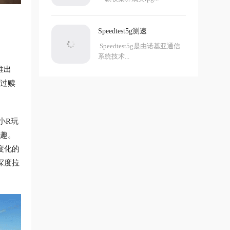
Speedtest5g测速
Speedtest5g是由诺基亚通信
系统技术...
推出
通过赎
小R玩
乐趣。
度化的
深度拉