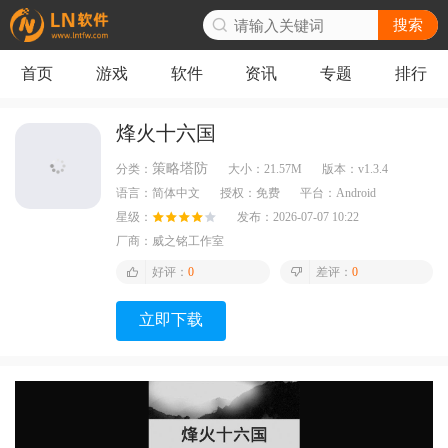
搜索
首页
游戏
软件
资讯
专题
排行
烽火十六国
策略塔防
分类：
大小：
21.57M
版本：
v1.3.4
语言：
简体中文
授权：
免费
平台：
Android
星级：
发布：
2026-07-07 10:22
厂商：
威之铭工作室
好评：
0
差评：
0
立即下载