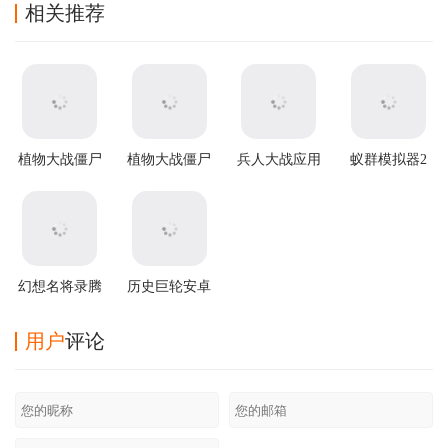
相关推荐
植物大战僵尸
植物大战僵尸
兵人大战应用
蚁群模拟器2
原版官方正版
2破解版
宝版
汉化版
幻想名将录腾
历史巨轮安卓
讯版
中文版
(through the
用户
评论
ages)