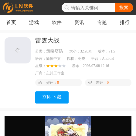
搜索
首页
游戏
软件
资讯
专题
排行
雷霆大战
策略塔防
分类：
大小：
32.93M
版本：
v1.5
语言：
简体中文
授权：
免费
平台：
Android
星级：
发布：
2026-07-08 12:16
厂商：
忘川工作室
好评：
0
差评：
0
立即下载