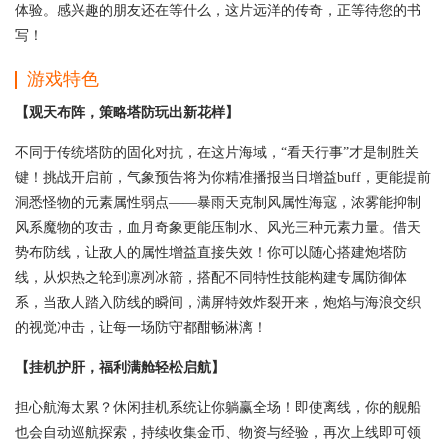
体验。感兴趣的朋友还在等什么，这片远洋的传奇，正等待您的书
写！
游戏特色
【观天布阵，策略塔防玩出新花样】
不同于传统塔防的固化对抗，在这片海域，“看天行事”才是制胜关
键！挑战开启前，气象预告将为你精准播报当日增益buff，更能提前
洞悉怪物的元素属性弱点——暴雨天克制风属性海寇，浓雾能抑制
风系魔物的攻击，血月奇象更能压制水、风光三种元素力量。借天
势布防线，让敌人的属性增益直接失效！你可以随心搭建炮塔防
线，从炽热之轮到凛冽冰箭，搭配不同特性技能构建专属防御体
系，当敌人踏入防线的瞬间，满屏特效炸裂开来，炮焰与海浪交织
的视觉冲击，让每一场防守都酣畅淋漓！
【挂机护肝，福利满舱轻松启航】
担心航海太累？休闲挂机系统让你躺赢全场！即使离线，你的舰船
也会自动巡航探索，持续收集金币、物资与经验，再次上线即可领