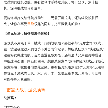
取满满的挂机收益。更有福利体系持续升级，每日登录、累计挂
机、深海挑战领珍贵道具。
更能邀请好友结伴航行助战——无需肝度拉满，还能轻松战胜强
敌，让你在享受
冒险
乐趣的同时，把宝藏装满船舱！
【多元玩法，解锁航海全体验】
游戏从不局限于单一模式：想挑战极限？那就参与“无尽之海”模式，
在一波波强化敌人的攻势下冲击防守纪录。想组队狂欢？“快速组队”
邀请好友共建防线，合力击退巨型海怪，还能邀请兄弟在海神擂台
中组建海盗团一同征服四海。想佛系探索？“深海探险”模式让你随心
探索海域，收集各地隐藏宝藏。更有极具策略深度的“元素塔”玩法等
你攻克！游戏内设风、水、火、木、光暗五座专属元素塔，可以针
对性锤炼元素策略。
雷霆大战手游兑换码
兑换码：
LTDZHAO