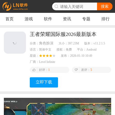
搜索
首页
游戏
软件
资讯
专题
排行
王者荣耀国际服2026最新版本
角色扮演
分类：
大小：
397.23M
版本：
v11.2.1.5
语言：
简体中文
授权：
免费
平台：
Android
星级：
发布：
2026-01-10 10:49
厂商：
Level Infinite
好评：
1
差评：
5
立即下载