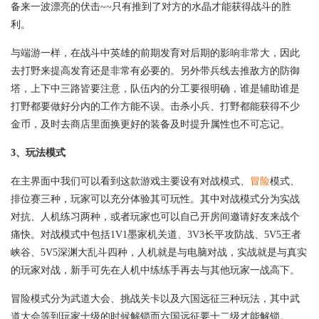
备来一波漂亮的伏击~~只有推到了对方的水晶才能获得战斗的胜
利。
与端游一样，在战斗中英雄的前期发育对后期的影响非常大，因此
去打野来提高发育还是非常有必要的。另外带兵线去推敌方的防御
塔，上下中三路皆要注意，队伍内的分工要很明确，谁是辅助谁是
打野都要做好分内的工作方能不误。击杀小兵、打野都能获得不少
金币，及时去商店里面换更好的装备及时提升属性也不可忘记。
3、玩法模式
在主界面中我们可以看到这款游戏主要设有对战模式、
冒险
模式、
排位赛三种，玩家可以充分体验其可玩性。其中对战模式分为实战
对抗、人机练习两种，或者玩家也可以自己开房间邀请好友来战个
痛快。对战模式中包括1V1墨家机关道、3V3长平攻防战、5V5王者
峡谷、5V5深渊大乱斗四种，人机就是与电脑对战，实战就是与真实
的玩家对战，新手可先在人机中练练手再去与其他玩家一战高下。
冒险模式分为武道大会、挑战关卡以及六国远征三种玩法，其中武
道大会等到玩家十级的时候解锁而六国远征要十二级才能解锁。