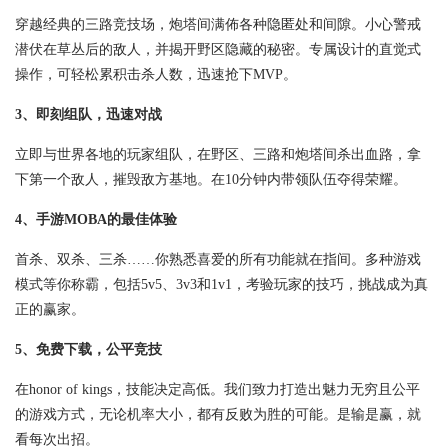
穿越经典的三路竞技场，炮塔间满佈各种隐匿处和间隙。小心警戒
潜伏在草丛后的敌人，并揭开野区隐藏的秘密。专属设计的直觉式
操作，可轻松累积击杀人数，迅速抢下MVP。
3、即刻组队，迅速对战
立即与世界各地的玩家组队，在野区、三路和炮塔间杀出血路，拿
下第一个敌人，摧毁敌方基地。在10分钟内带领队伍夺得荣耀。
4、手游MOBA的最佳体验
首杀、双杀、三杀……你熟悉喜爱的所有功能就在指间。多种游戏
模式等你称霸，包括5v5、3v3和1v1，考验玩家的技巧，挑战成为真
正的赢家。
5、免费下载，公平竞技
在honor of kings，技能决定高低。我们致力打造出魅力无穷且公平
的游戏方式，无论机率大小，都有反败为胜的可能。是输是赢，就
看每次出招。