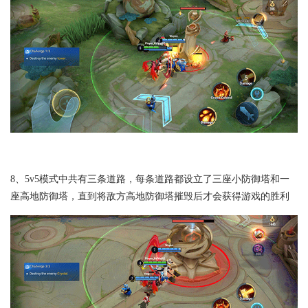
8、5v5模式中共有三条道路，每条道路都设立了三座小防御塔和一
座高地防御塔，直到将敌方高地防御塔摧毁后才会获得游戏的胜利