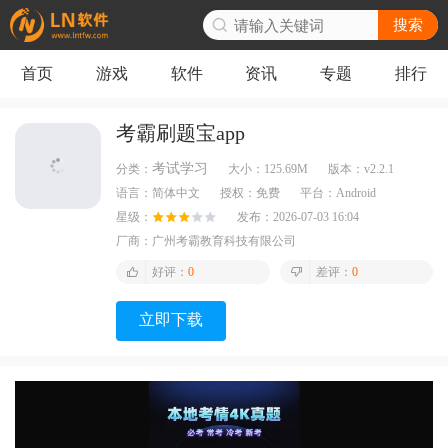
搜索
首页
游戏
软件
资讯
专题
排行
考霸刷题宝app
考试学习
分类：
大小：
125.69M
版本：
v2.2.1
语言：
简体中文
授权：
免费
平台：
Android
星级：
发布：
2026-07-03 16:04
厂商：
广州考霸教育科技有限公司
好评：
0
差评：
0
立即下载