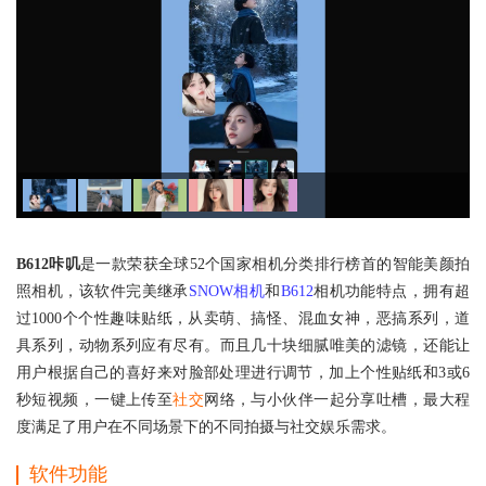
B612咔叽
是一款荣获全球52个国家相机分类排行榜首的智能美颜拍
照相机，该软件完美继承
SNOW相机
和
B612
相机功能特点，拥有超
过1000个个性趣味贴纸，从卖萌、搞怪、混血女神，恶搞系列，道
具系列，动物系列应有尽有。而且几十块细腻唯美的滤镜，还能让
用户根据自己的喜好来对脸部处理进行调节，加上个性贴纸和3或6
秒短视频，一键上传至
社交
网络，与小伙伴一起分享吐槽，最大程
度满足了用户在不同场景下的不同拍摄与社交娱乐需求。
软件功能