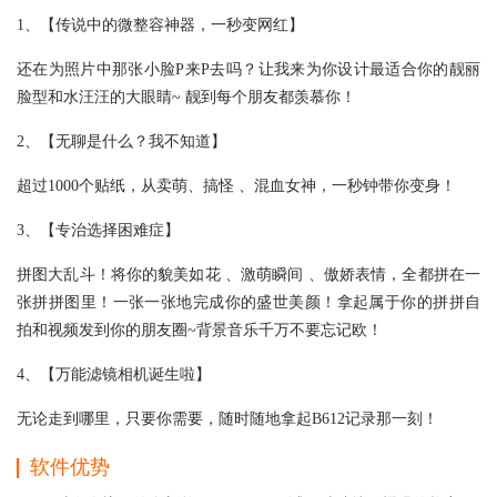
1、【传说中的微整容神器，一秒变网红】
还在为照片中那张小脸P来P去吗？让我来为你设计最适合你的靓丽
脸型和水汪汪的大眼睛~ 靓到每个朋友都羡慕你！
2、【无聊是什么？我不知道】
超过1000个贴纸，从卖萌、搞怪 、混血女神，一秒钟带你变身！
3、【专治选择困难症】
拼图大乱斗！将你的貌美如花 、激萌瞬间 、傲娇表情，全都拼在一
张拼拼图里！一张一张地完成你的盛世美颜！拿起属于你的拼拼自
拍和视频发到你的朋友圈~背景音乐千万不要忘记欧！
4、【万能滤镜相机诞生啦】
无论走到哪里，只要你需要，随时随地拿起B612记录那一刻！
软件优势