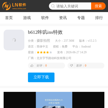
搜索
首页
游戏
软件
资讯
专题
排行
b612咔叽ins特效
摄影拍照
分类：
大小：
237.56M
版本：
v15.2.5
语言：
简体中文
授权：
免费
平台：
Android
星级：
发布：
2026-06-27 14:29
厂商：
北京字节跳动科技有限公司
好评：
0
差评：
0
立即下载